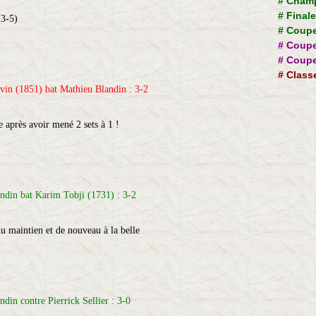
#
Champ
#
Final
(3-5)
#
Coupe
#
Coupe
#
Coupe
#
Class
vin (1851) bat Mathieu Blandin : 3-2
 après avoir mené 2 sets à 1 !
ndin bat Karim Tobji (1731) : 3-2
u maintien et de nouveau à la belle
din contre Pierrick Sellier : 3-0