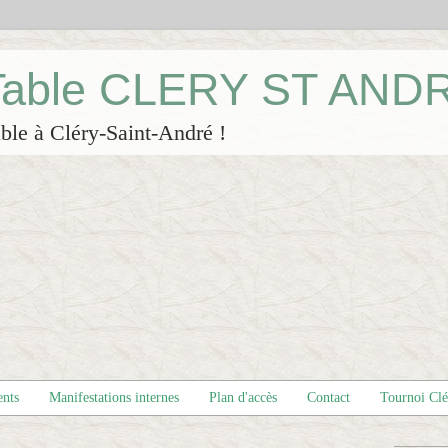
 Table CLERY ST AND
ble à Cléry-Saint-André !
ents
Manifestations internes
Plan d'accès
Contact
Tournoi Cl