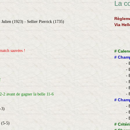
La c
Règleme
ulien (1923) - Sellier Pierrick (1735)
Via Hel
 match sauvées !
#
Calen
#
Champ
- 
- 
- 
2
- 
- 
- 
2-2 avant de gagner la belle 11-6
​#
Champ
- 
-3)
- 
- 
 (5-5)
#
Critér