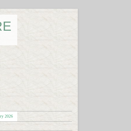
RE
éry 2026