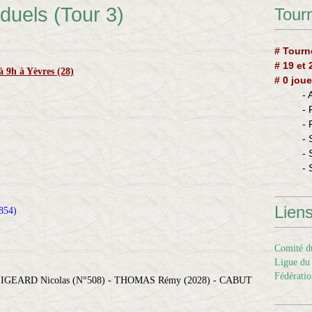
duels (Tour 3)
Tourn
# Tourn
# 19 et
à 9h à Yèvres (28)
# 0 joue
-
-
-
- 
- 
- 
Lien
854)
Comité du
Ligue du 
Fédératio
LIGEARD Nicolas (N°508) - THOMAS Rémy (2028) - CABUT