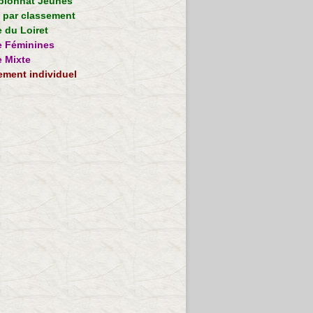
ionnat Jeunes
e par classement
 du Loiret
 Féminines
 Mixte
ement individuel