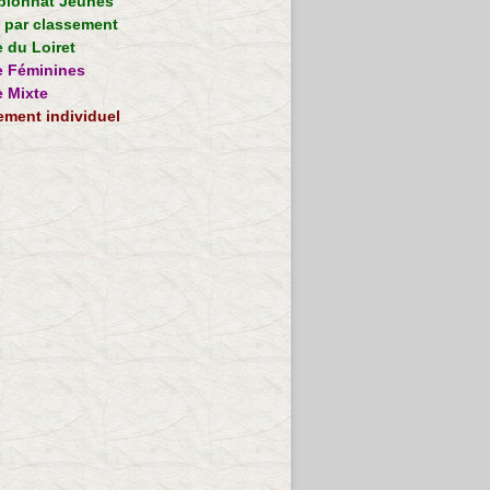
ionnat Jeunes
e par classement
 du Loiret
 Féminines
 Mixte
ement individuel