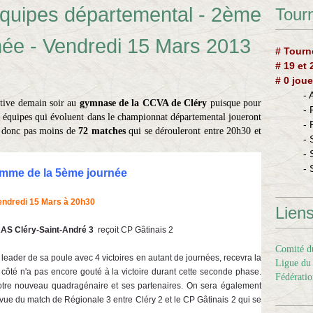
quipes départemental - 2ème
Tourn
née - Vendredi 15 Mars 2013
# Tourn
# 19 et
# 0 joue
-
ctive demain soir au
gymnase de la CCVA de Cléry
puisque pour
-
re équipes qui évoluent dans le championnat départemental joueront
-
t donc pas moins de
72 matches
qui se dérouleront entre 20h30 et
- 
- 
- 
mme de la 5ème journée
endredi 15 Mars à 20h30
Lien
AS Cléry-Saint-André 3
reçoit CP Gâtinais 2
Comité du
leader de sa poule avec 4 victoires en autant de journées, recevra la
Ligue du 
 côté n'a pas encore gouté à la victoire durant cette seconde phase.
Fédératio
otre nouveau quadragénaire et ses partenaires. On sera également
 vue du match de Régionale 3 entre Cléry 2 et le CP Gâtinais 2 qui se