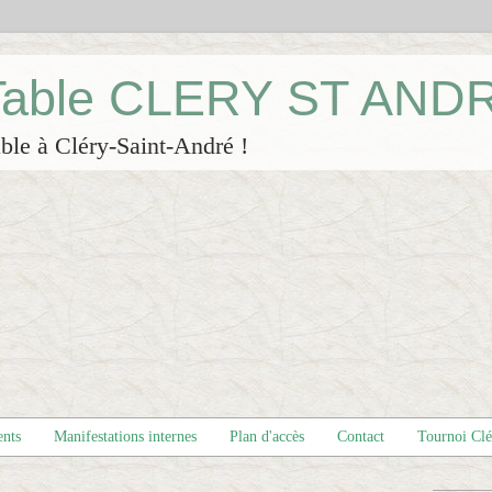
 Table CLERY ST AND
ble à Cléry-Saint-André !
ents
Manifestations internes
Plan d'accès
Contact
Tournoi Cl