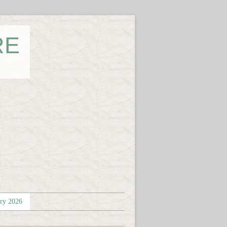
RE
éry 2026