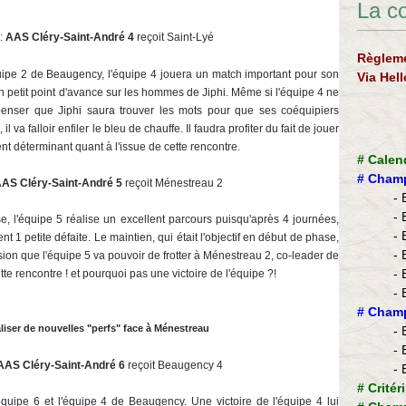
La c
:
AAS Cléry-Saint-André 4
reçoit Saint-Lyé
Règleme
ipe 2 de Beaugency, l'équipe 4 jouera un match important pour son
Via Hel
n petit point d'avance sur les hommes de Jiphi. Même si l'équipe 4 ne
penser que Jiphi saura trouver les mots pour que ses coéquipiers
il va falloir enfiler le bleu de chauffe. Il faudra profiter du fait de jouer
ent déterminant quant à l'issue de cette rencontre.
#
Calen
#
Champ
AS Cléry-Saint-André 5
reçoit Ménestreau 2
- 
- 
, l'équipe 5 réalise un excellent parcours puisqu'après 4 journées,
- 
nt 1 petite défaite. Le maintien, qui était l'objectif en début de phase,
- 
ion que l'équipe 5 va pouvoir de frotter à Ménestreau 2, co-leader de
- 
te rencontre ! et pourquoi pas une victoire de l'équipe ?!
- 
​#
Champ
aliser de nouvelles "perfs" face à Ménestreau
- 
- 
AAS Cléry-Saint-André 6
reçoit Beaugency 4
- 
#
Critér
équipe 6 et l'équipe 4 de Beaugency. Une victoire de l'équipe 4 lui