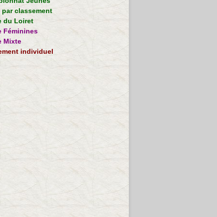
ionnat Jeunes
e par classement
 du Loiret
 Féminines
 Mixte
ement individuel