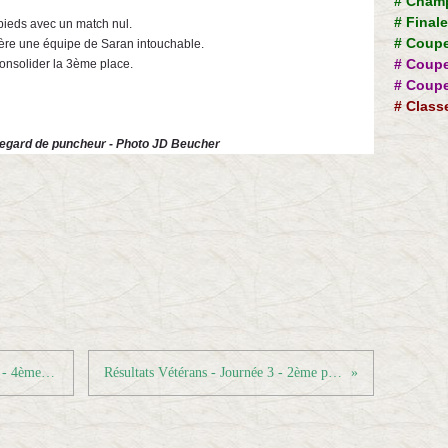
#
Champ
#
Final
 pieds avec un match nul.
#
Coupe
rière une équipe de Saran intouchable.
#
Coupe
consolider la 3ème place.
#
Coupe
#
Class
regard de puncheur - Photo JD Beucher
Résultats Critérium fédéral Individuel - 4ème tour
Résultats Vétérans - Journée 3 - 2ème phase