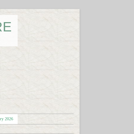
RE
éry 2026