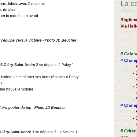
La c
ons débuts avec 2 victoires.
s défaites.
nuer la marche en avant.
Règleme
Via Hel
 l'équipe vers la victoire - Photo JD Beucher
#
Calen
#
Champ
S Cléry-Saint-André 2
se déplace à Patay 1
- 
- 
 tentera de confirmer ses bons résultats à Patay.
- 
es.
- 
une nouvelle victoire.
- 
- 
​#
Champ
faire goûter du top - Photo JD Beucher
- 
- 
- 
#
Critér
Cléry-Saint-André 3
se déplace à La Source 1