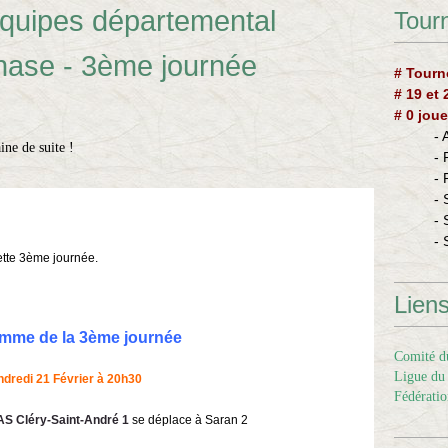
quipes départemental
Tourn
hase - 3ème journée
# Tourn
# 19 et
# 0 joue
-
ne de suite !
-
-
- 
- 
- 
ette 3ème journée.
Lien
mme de la 3ème journée
Comité du
Ligue du 
ndredi 21 Février à 20h30
Fédératio
S Cléry-Saint-André 1
se déplace à Saran 2