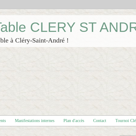
 Table CLERY ST AND
ble à Cléry-Saint-André !
ents
Manifestations internes
Plan d'accès
Contact
Tournoi Cl