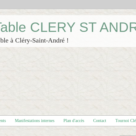
 Table CLERY ST AND
ble à Cléry-Saint-André !
ents
Manifestations internes
Plan d'accès
Contact
Tournoi Cl