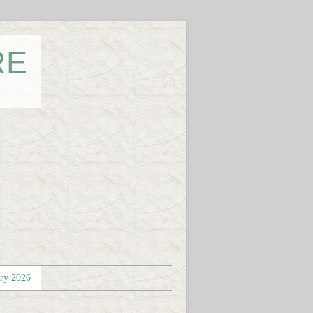
RE
éry 2026