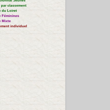
ionnat Jeunes
e par classement
 du Loiret
 Féminines
 Mixte
ement individuel