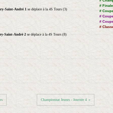
#
Champ
#
Final
ry-Saint-André 1
se déplace à la 4S Tours (3)
#
Coupe
#
Coupe
#
Coupe
#
Class
ry-Saint-André 2
se déplace à la 4S Tours (8)
rs
Championnat Jeunes - Journée 4