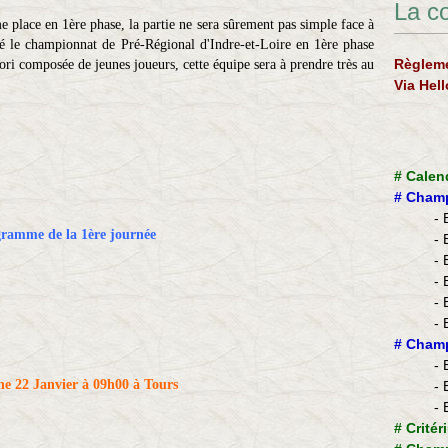
La c
e place en 1ère phase, la partie ne sera sûrement pas simple face à
lé le championnat de Pré-Régional d'Indre-et-Loire en 1ère phase
Règleme
ori composée de jeunes joueurs, cette équipe sera à prendre très au
Via Hel
#
Calen
#
Champ
- 
ramme de la 1ère journée
- 
- 
- 
- 
- 
​#
Champ
- 
e 22 Janvier à 09h00 à Tours
- 
- 
#
Critér