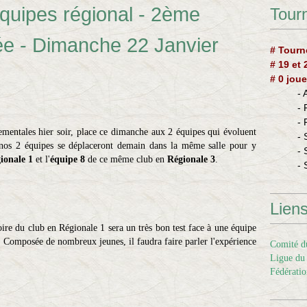
quipes régional - 2ème
Tourn
ée - Dimanche 22 Janvier
# Tourn
# 19 et
# 0 joue
-
-
-
tementales hier soir, place ce dimanche aux 2 équipes qui évoluent
- 
 nos 2 équipes se déplaceront demain dans la même salle pour y
- 
ionale 1
et l'
équipe 8
de ce même club en
Régionale 3
.
- 
Lien
oire du club en Régionale 1 sera un très bon test face à une équipe
 Composée de nombreux jeunes, il faudra faire parler l'expérience
Comité du
Ligue du 
Fédératio