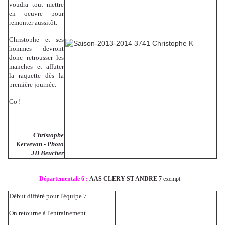
voudra tout mettre
en oeuvre pour
remonter aussitôt.
Christophe et ses
hommes devront
donc retrousser les
manches et affuter
la raquette dès la
première journée.
Go !
Christophe
Kervevan - Photo
JD Beucher
Départementale 6 :
AAS CLERY ST ANDRE 7
exempt
Début différé pour l'équipe 7.
On retourne à l'entrainement...