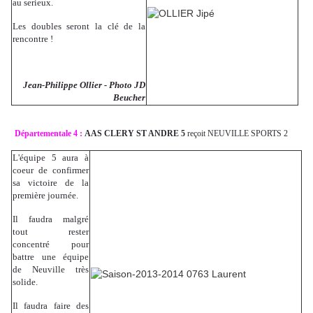
au serieux.
Les doubles seront la clé de la
rencontre !
Jean-Philippe Ollier - Photo JD
Beucher
Départementale 4 :
AAS CLERY ST ANDRE 5
reçoit NEUVILLE SPORTS 2
L'équipe 5 aura à
coeur de confirmer
sa victoire de la
première journée.
Il faudra malgré
tout rester
concentré pour
battre une équipe
de Neuville très
solide.
Il faudra faire des