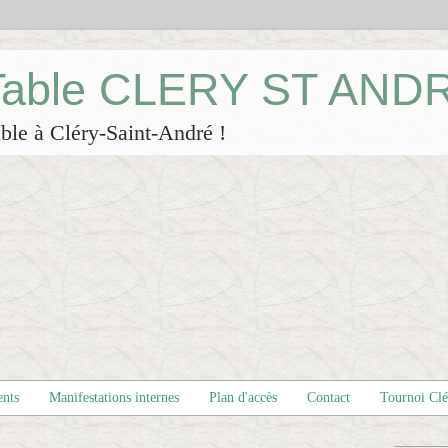
 Table CLERY ST AND
ble à Cléry-Saint-André !
ents
Manifestations internes
Plan d'accès
Contact
Tournoi Cl