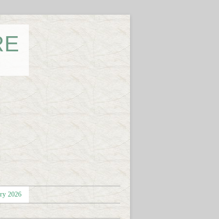
RE
éry 2026