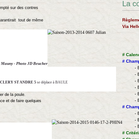
La c
compté sur des contres
Règleme
garantirait tout de même
Via Hel
#
Calen
#
Champ
n Mauny - Photo JD Beucher
- 
- 
- 
CLERY ST ANDRE 5
se déplace à BAULE
- 
- 
er de la poule.
- 
nce et de
faire quelques
​#
Champ
- 
- 
- 
#
Critér