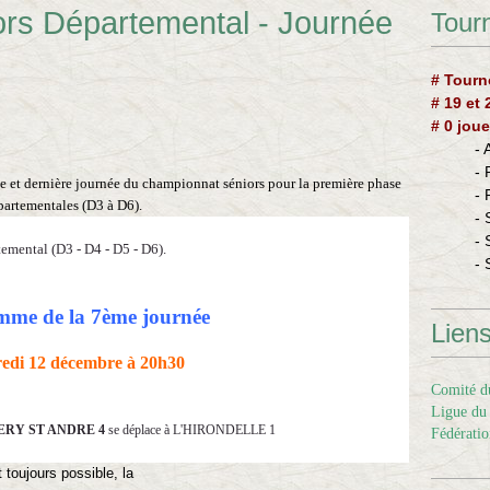
rs Départemental - Journée
Tourn
# Tourn
# 19 et
# 0 joue
-
-
e et dernière journée du championnat séniors pour la première phase
-
partementales (D3 à D6).
- 
- 
emental (D3 - D4 - D5 - D6).
- 
me de la 7ème journée
Lien
edi 12 décembre à 20h30
Comité du
Ligue du 
ERY ST ANDRE 4
se déplace à L'HIRONDELLE 1
Fédératio
oujours possible, la