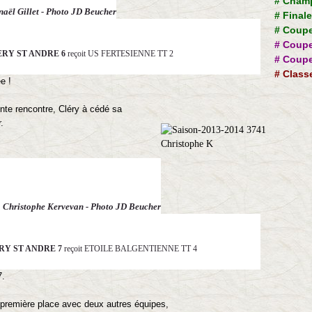
#
Champ
aël Gillet - Photo JD Beucher
#
Final
#
Coupe
#
Coupe
RY ST ANDRE 6
reçoit US FERTESIENNE TT 2
#
Coupe
#
Class
ée !
ente rencontre, Cléry à cédé sa
.
Christophe Kervevan - Photo JD Beucher
RY ST ANDRE 7
reçoit ETOILE BALGENTIENNE TT 4
7.
a première place avec deux autres équipes,