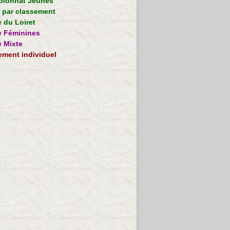
ionnat Jeunes
e par classement
 du Loiret
 Féminines
 Mixte
ement individuel