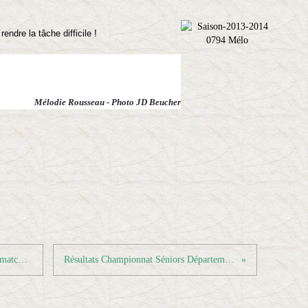
endre la tâche difficile !
Mélodie Rousseau - Photo JD Beucher
Résultats Championnat Vétérans - J.4 match en retard
Résultats Championnat Séniors Départemental - J.7