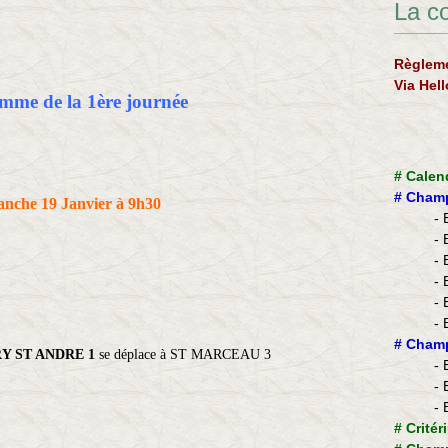
La c
Règleme
Via Hel
mme de la 1ère journée
#
Calen
#
Champ
nche 19 Janvier à 9h30
- 
- 
- 
- 
- 
- 
​#
Champ
Y ST ANDRE 1
se déplace à ST MARCEAU 3
- 
- 
- 
#
Critér