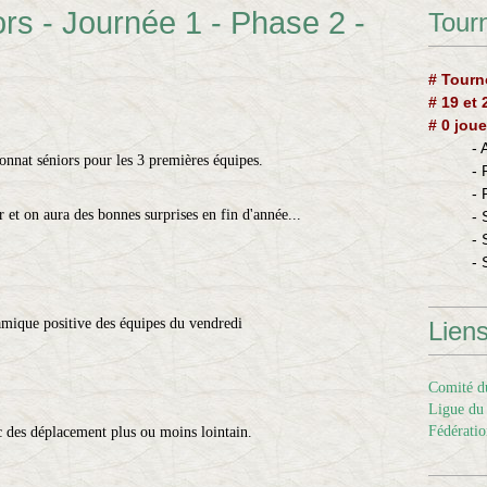
s - Journée 1 - Phase 2 -
Tourn
# Tourn
# 19 et
# 0 joue
-
onnat séniors pour les 3 premières équipes.
-
-
r et on aura des bonnes surprises en fin d'année...
- 
- 
- 
namique positive des équipes du vendredi
Lien
Comité du
Ligue du 
Fédératio
ec des déplacement plus ou moins lointain.