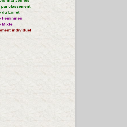
ionnat Jeunes
e par classement
 du Loiret
 Féminines
 Mixte
ement individuel