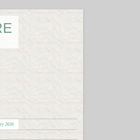
RE
éry 2026