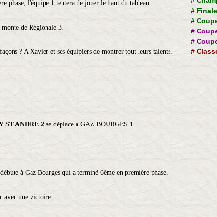
#
Champ
e phase, l'équipe 1 tentera de jouer le haut du tableau.
#
Final
#
Coupe
i monte de Régionale 3.
#
Coupe
#
Coupe
#
Class
açons ? A Xavier et ses équipiers de montrer tout leurs talents.
 ST ANDRE 2
se déplace à GAZ BOURGES 1
 débute à Gaz Bourges qui a terminé 6ème en première phase.
r avec une victoire.