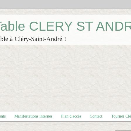
 Table CLERY ST AND
ble à Cléry-Saint-André !
ents
Manifestations internes
Plan d'accès
Contact
Tournoi Cl