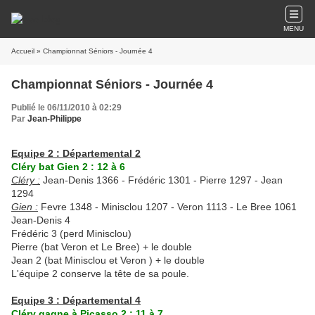
MENU
Accueil
» Championnat Séniors - Journée 4
Championnat Séniors - Journée 4
Publié le 06/11/2010 à 02:29
Par
Jean-Philippe
Equipe 2 : Départemental 2
Cléry bat Gien 2 : 12 à 6
Cléry :
Jean-Denis 1366 - Frédéric 1301 - Pierre 1297 - Jean
1294
Gien :
Fevre 1348 - Minisclou 1207 - Veron 1113 - Le Bree 1061
Jean-Denis 4
Frédéric 3 (perd Minisclou)
Pierre (bat Veron et Le Bree) + le double
Jean 2 (bat Minisclou et Veron ) + le double
L'équipe 2 conserve la tête de sa poule.
Equipe 3 : Départemental 4
Cléry gagne à Picasso 2 : 11 à 7