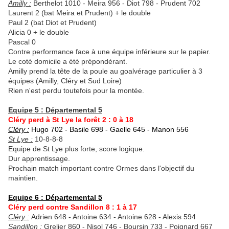
Amilly :
Berthelot 1010 - Meira 956 - Diot 798 - Prudent 702
Laurent 2 (bat Meira et Prudent) + le double
Paul 2 (bat Diot et Prudent)
Alicia 0 + le double
Pascal 0
Contre performance face à une équipe inférieure sur le papier.
Le coté domicile a été prépondérant.
Amilly prend la tête de la poule au goalvérage particulier à 3
équipes (Amilly, Cléry et Sud Loire)
Rien n'est perdu toutefois pour la montée.
Equipe 5 : Départemental 5
Cléry perd à St Lye la forêt 2 : 0 à 18
Cléry :
Hugo 702 - Basile 698 - Gaelle 645 - Manon 556
St Lye :
10-8-8-8
Equipe de St Lye plus forte, score logique.
Dur apprentissage.
Prochain match important contre Ormes dans l'objectif du
maintien.
Equipe 6 : Départemental 5
Cléry perd contre Sandillon 8 : 1 à 17
Cléry :
Adrien 648 - Antoine 634 - Antoine 628 - Alexis 594
Sandillon :
Grelier 860 - Nisol 746 - Boursin 733 - Poignard 667