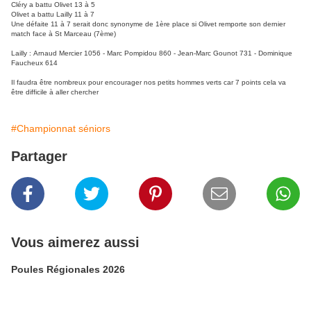
Cléry a battu Olivet 13 à 5
Olivet a battu Lailly 11 à 7
Une défaite 11 à 7 serait donc synonyme de 1ère place si Olivet remporte son dernier
match face à St Marceau (7ème)
Lailly : Arnaud Mercier 1056 - Marc Pompidou 860 - Jean-Marc Gounot 731 - Dominique
Faucheux 614
Il faudra être nombreux pour encourager nos petits hommes verts car 7 points cela va
être difficile à aller chercher
#Championnat séniors
Partager
Vous aimerez aussi
Poules Régionales 2026