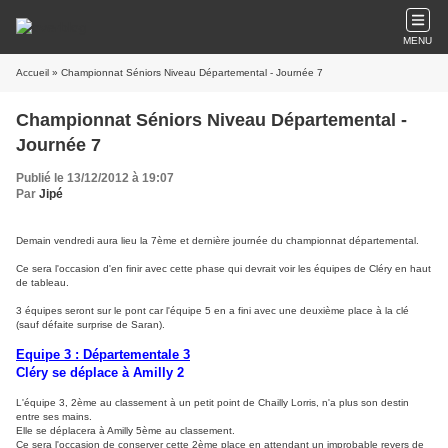
MENU
Accueil
» Championnat Séniors Niveau Départemental - Journée 7
Championnat Séniors Niveau Départemental -
Journée 7
Publié le 13/12/2012 à 19:07
Par
Jipé
Demain vendredi aura lieu la 7ème et dernière journée du championnat départemental.
Ce sera l'occasion d'en finir avec cette phase qui devrait voir les équipes de Cléry en haut
de tableau.
3 équipes seront sur le pont car l'équipe 5 en a fini avec une deuxième place à la clé
(sauf défaite surprise de Saran).
Equipe 3 : Départementale 3
Cléry se déplace à Amilly 2
L'équipe 3, 2ème au classement à un petit point de Chailly Lorris, n'a plus son destin
entre ses mains.
Elle se déplacera à Amilly 5ème au classement.
Ce sera l'occasion de conserver cette 2ème place en attendant un improbable revers de