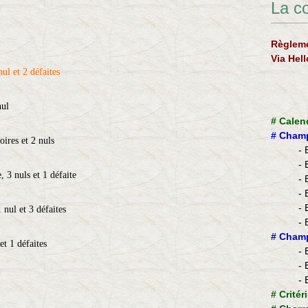
La c
Règleme
Via Hel
ul et 2 défaites
nul
#
Calen
#
Champ
oires et 2 nuls
- 
- 
 3 nuls et 1 défaite
- 
- 
- 
 nul et 3 défaites
- 
​#
Champ
et 1 défaites
- 
- 
- 
#
Critér