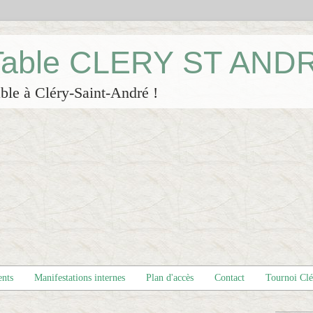
 Table CLERY ST AND
ble à Cléry-Saint-André !
ents
Manifestations internes
Plan d'accès
Contact
Tournoi Cl