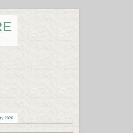
RE
éry 2026