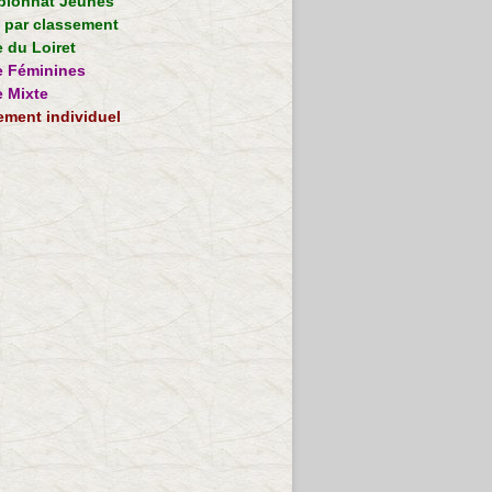
ionnat Jeunes
e par classement
 du Loiret
 Féminines
 Mixte
ement individuel