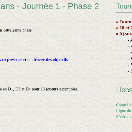
ans - Journée 1 - Phase 2
Tourn
# Tourn
# 19 et
r cette 2ème phase.
# 0 joue
-
-
-
- 
s en présence
et de
dresser des objectifs
.
- 
- 
Lien
se en D1, D3 et D4 pour 13 joueurs suceptibles.
Comité du
Ligue du 
Fédératio