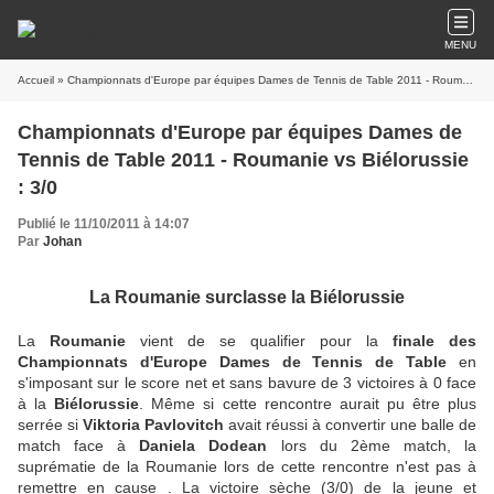
MENU
Accueil
» Championnats d'Europe par équipes Dames de Tennis de Table 2011 - Roumanie vs Biélorussie : 3/0
Championnats d'Europe par équipes Dames de
Tennis de Table 2011 - Roumanie vs Biélorussie
: 3/0
Publié le 11/10/2011 à 14:07
Par
Johan
La Roumanie surclasse la Biélorussie
La
Roumanie
vient de se qualifier pour la
finale des
Championnats d'Europe Dames de Tennis de Table
en
s'imposant sur le score net et sans bavure de 3 victoires à 0 face
à la
Biélorussie
. Même si cette rencontre aurait pu être plus
serrée si
Viktoria Pavlovitch
avait réussi à convertir une balle de
match face à
Daniela Dodean
lors du 2ème match, la
suprématie de la Roumanie lors de cette rencontre n'est pas à
remettre en cause . La victoire sèche (3/0) de la jeune et