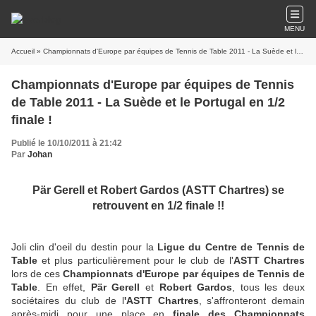
MENU
Accueil
» Championnats d'Europe par équipes de Tennis de Table 2011 - La Suède et le Portugal en 1/2 finale !
Championnats d'Europe par équipes de Tennis
de Table 2011 - La Suède et le Portugal en 1/2
finale !
Publié le 10/10/2011 à 21:42
Par
Johan
Pär Gerell et Robert Gardos (ASTT Chartres) se
retrouvent en 1/2 finale !!
Joli clin d'oeil du destin pour la
Ligue du Centre de Tennis de
Table
et plus particulièrement pour le club de l'
ASTT Chartres
lors de ces
Championnats d'Europe par équipes de Tennis de
Table
. En effet,
Pär Gerell
et
Robert Gardos
, tous les deux
sociétaires du club de l
'ASTT Chartres
, s'affronteront demain
après-midi pour une place en
finale des Championnats