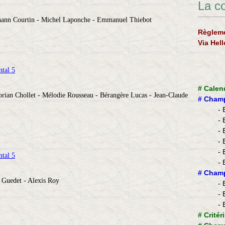
La c
Johann Courtin - Michel Laponche - Emmanuel Thiebot
Règleme
Via Hel
tal 5
#
Calen
orian Chollet - Mélodie Rousseau - Bérangère Lucas - Jean-Claude
#
Champ
- 
- 
- 
- 
- 
tal 5
- 
​#
Champ
e Guedet - Alexis Roy
- 
- 
- 
#
Critér