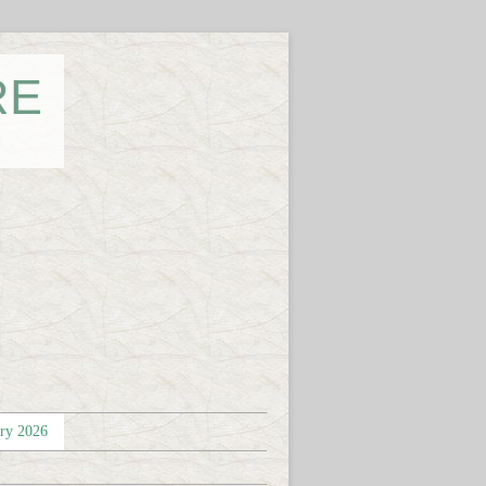
RE
éry 2026