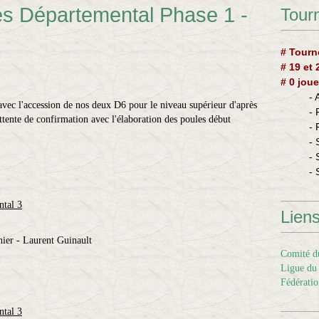
s Départemental Phase 1 -
Tourn
# Tourn
# 19 et
# 0 joue
-
avec l'accession de nos deux D6 pour le niveau supérieur d'après
-
ttente de confirmation avec l'élaboration des poules début
-
- 
- 
- 
ntal 3
Lien
nier - Laurent Guinault
Comité du
Ligue du 
Fédératio
ntal 3