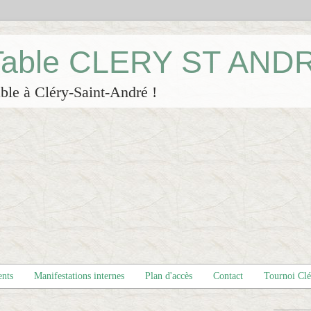
 Table CLERY ST AND
ble à Cléry-Saint-André !
ents
Manifestations internes
Plan d'accès
Contact
Tournoi Cl