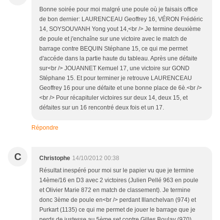
Bonne soirée pour moi malgré une poule où je faisais office
de bon dernier: LAURENCEAU Geoffrey 16, VÉRON Frédéric
14, SOYSOUVANH Yong yout 14,<br /> Je termine deuxième
de poule et j'enchaîne sur une victoire avec le match de
barrage contre BEQUIN Stéphane 15, ce qui me permet
d'accéde dans la partie haute du tableau. Après une défaite
sur<br /> JOUANNET Kemuel 17, une victoire sur GOND
Stéphane 15. Et pour terminer je retrouve LAURENCEAU
Geoffrey 16 pour une défaite et une bonne place de 6è.<br />
<br /> Pour récapituler victoires sur deux 14, deux 15, et
défaites sur un 16 rencontré deux fois et un 17.
Répondre
C
Christophe
14/10/2012 00:38
Résultat inespéré pour moi sur le papier vu que je termine
14ème/16 en D3 avec 2 victoires (Julien Pellé 963 en poule
et Olivier Marie 872 en match de classement). Je termine
donc 3ème de poule en<br /> perdant Illanchelvan (974) et
Purkart (1135) ce qui me permet de jouer le barrage que je
perds de justesse au 5ème set contre Gilles Boulay (970).