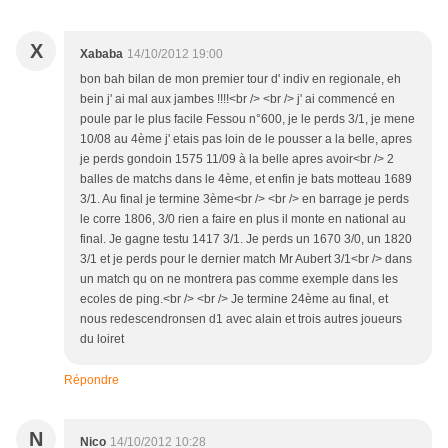
X
Xababa
14/10/2012 19:00
bon bah bilan de mon premier tour d' indiv en regionale, eh
bein j' ai mal aux jambes !!!!<br /> <br /> j' ai commencé en
poule par le plus facile Fessou n°600, je le perds 3/1, je mene
10/08 au 4ème j' etais pas loin de le pousser a la belle, apres
je perds gondoin 1575 11/09 à la belle apres avoir<br /> 2
balles de matchs dans le 4ème, et enfin je bats motteau 1689
3/1. Au final je termine 3ème<br /> <br /> en barrage je perds
le corre 1806, 3/0 rien a faire en plus il monte en national au
final. Je gagne testu 1417 3/1. Je perds un 1670 3/0, un 1820
3/1 et je perds pour le dernier match Mr Aubert 3/1<br /> dans
un match qu on ne montrera pas comme exemple dans les
ecoles de ping.<br /> <br /> Je termine 24ème au final, et
nous redescendronsen d1 avec alain et trois autres joueurs
du loiret
Répondre
N
Nico
14/10/2012 10:28