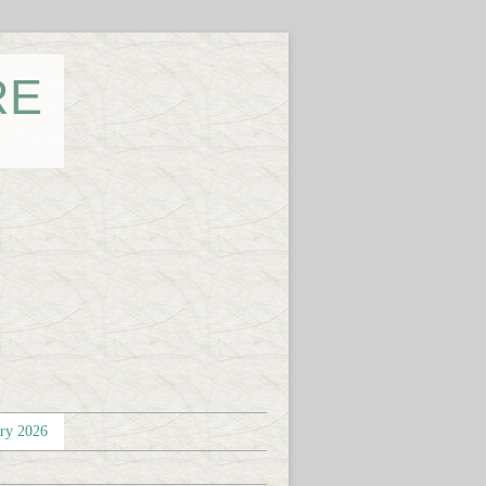
RE
éry 2026