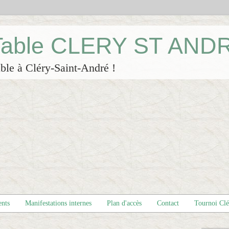
 Table CLERY ST AND
ble à Cléry-Saint-André !
ents
Manifestations internes
Plan d'accès
Contact
Tournoi Cl