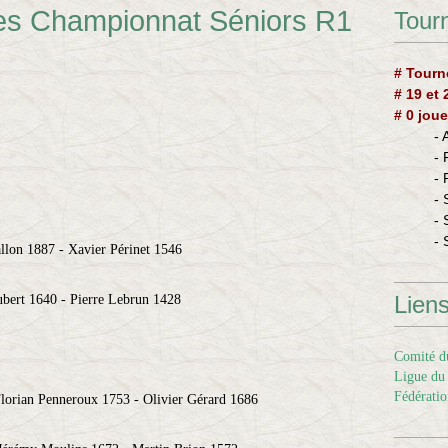
res Championnat Séniors R1
Tourn
# Tourn
# 19 et
# 0 joue
-
-
-
- 
- 
- 
llon 1887 - Xavier Périnet 1546
Lien
bert 1640 - Pierre Lebrun 1428
Comité du
Ligue du 
Fédératio
lorian Penneroux 1753 - Olivier Gérard 1686