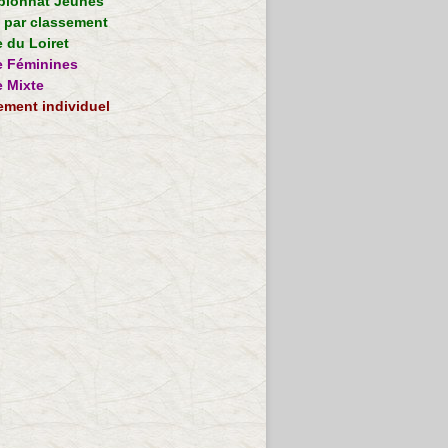
ionnat Jeunes
e par classement
 du Loiret
 Féminines
 Mixte
ement individuel