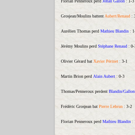
Florian Penneroux perd
Johan Gallon
: 1-
Grosjean/Moulins battent
Aubert/Renaud
: 
Aurélien Thomas perd
Mathieu Blandin
: 1
Jérémy Moulins perd
Stéphane Renaud
: 0-
Olivier Gérard bat
Xavier Périnet
: 3-1
Martin Brion perd
Alain Aubert
: 0-3
Thomas/Penneroux perdent
Blandin/Gallon
Frédéric Grosjean bat
Pierre Lebrun
: 3-2
Florian Penneroux perd
Mathieu Blandin
: