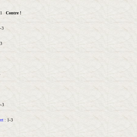
3-1
Contre !
-3
-3
3
0-3
rt
: 1-3
3