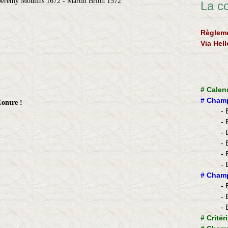
 Jérémy Moulins 1672 - Martin Brion 1572
La c
Règleme
Via Hel
#
Calen
#
Champ
ontre !
- 
- 
- 
- 
- 
- 
​#
Champ
- 
- 
- 
#
Critér