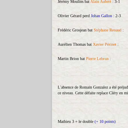
Jérémy Moulins bat
Alain Aubert
: 3-1
Olivier Gérard perd
Johan Gallon
: 2-3
Frédéric Grosjean bat
Stéphane Renaud
:
Aurélien Thomas bat
Xavier Périnet
:
Martin Brion bat
Pierre Lebrun
:
L'absence de Romain Gonzalez a été préjudi
ce niveau. Cette défaite replace Cléry en m
Mathieu 3 + le double
(+ 10 points)