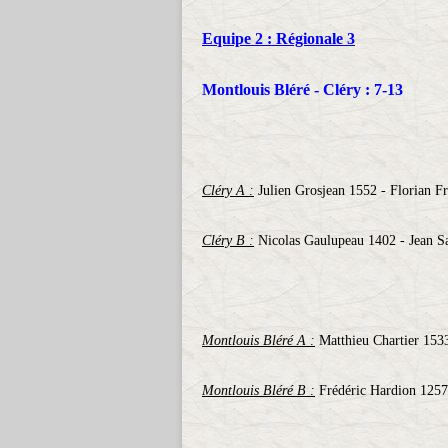
Equipe 2 : Régionale 3
Montlouis Bléré - Cléry : 7-13
Cléry A :
Julien Grosjean 1552 - Florian F
Cléry B :
Nicolas Gaulupeau 1402 - Jean S
Montlouis Bléré A :
Matthieu Chartier 153
Montlouis Bléré B :
Frédéric Hardion 1257