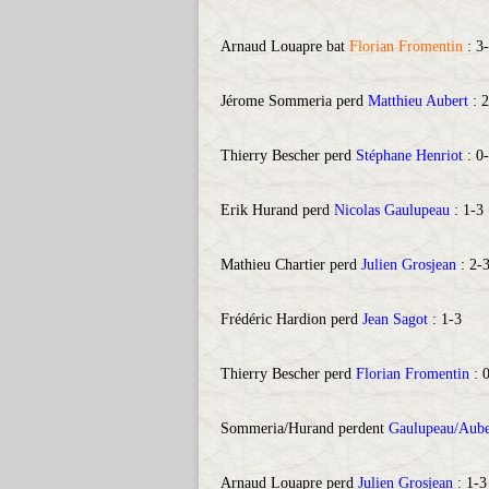
Arnaud Louapre bat
Florian Fromentin
: 
Jérome Sommeria perd
Matthieu Aubert
: 2
Thierry Bescher perd
Stéphane Henriot
: 0
Erik Hurand perd
Nicolas Gaulupeau
: 1-3
Mathieu Chartier perd
Julien Grosjean
: 2-
Frédéric Hardion perd
Jean Sagot
: 1-3
Thierry Bescher perd
Florian Fromentin
: 
Sommeria/Hurand perdent
Gaulupeau/Aube
Arnaud Louapre perd
Julien Grosjean
: 1-