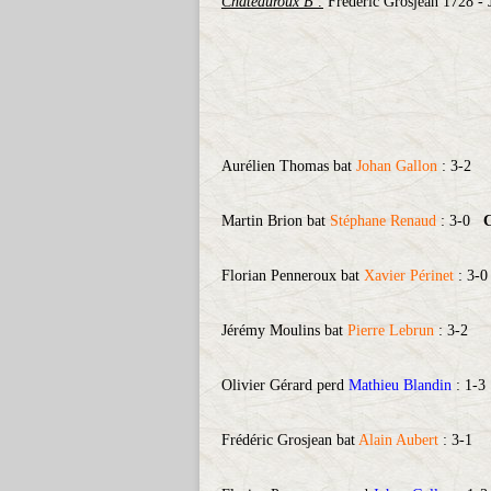
Châteauroux B :
Frédéric Grosjean 1728 -
Aurélien Thomas bat
Johan Gallon
: 3-2
Martin Brion bat
Stéphane Renaud
: 3-0
C
Florian Penneroux bat
Xavier Périnet
: 3-0
Jérémy Moulins bat
Pierre Lebrun
: 3-2
Olivier Gérard perd
Mathieu Blandin
: 1-3
Frédéric Grosjean bat
Alain Aubert
: 3-1