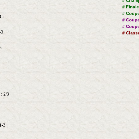
#
Champ
3
#
Final
#
Coupe
3-2
#
Coupe
#
Coupe
-3
#
Class
3
: 2/3
 1-3