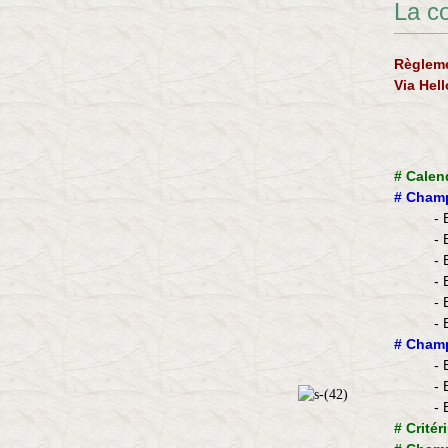
La c
Règleme
Via Hel
#
Calen
#
Champ
- 
- 
- 
- 
- 
- 
​#
Champ
- 
- 
- 
#
Critér