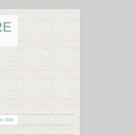
RE
éry 2026