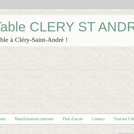
 Table CLERY ST AND
ble à Cléry-Saint-André !
ents
Manifestations internes
Plan d'accès
Contact
Tournoi Cl