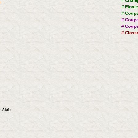
#
Champ
)
#
Final
#
Coupe
#
Coupe
#
Coupe
#
Class
r Alain.