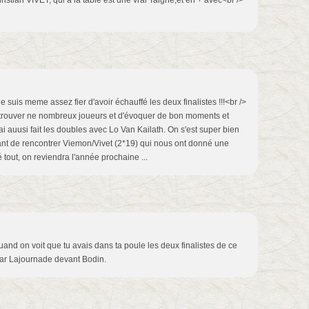
istian VIVET, qui à la table est une vrai Taigne,et en + avec<br />
e suis meme assez fier d'avoir échauffé les deux finalistes !!!<br />
etrouver ne nombreux joueurs et d'évoquer de bon moments et
J'ai auusi fait les doubles avec Lo Van Kailath. On s'est super bien
ant de rencontrer Viemon/Vivet (2*19) qui nous ont donné une
é tout, on reviendra l'année prochaine ...
uand on voit que tu avais dans ta poule les deux finalistes de ce
par Lajournade devant Bodin.