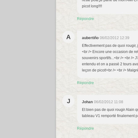
resté pote,je parle de mon AMI Chr
picot long!!!!
Répondre
A
aubertiño
06/02/2012 12:39
Effectivement pas de quoi rougir, j
<br /> Encore une occasion de r
souvenirs sportifs...<br /> <br /> 
entendu et on a passé 2 tours av
leçon de picot!<br /> <br /> Malgr
Répondre
J
Johan
06/02/2012 11:08
Et bien pas de quoi rougir Alain q
tableau V1 remporté finalement 
Répondre