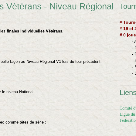
es Vétérans - Niveau Régional
Tourn
# Tourn
# 19 et
 les
finales Individuelles Vétérans
.
# 0 joue
-
-
-
- 
e belle façon au Niveau Régional
V1
lors du tour précédent.
- 
- 
Lien
r le niveau National.
Comité du
Ligue du 
Fédératio
avec comme têtes de série :