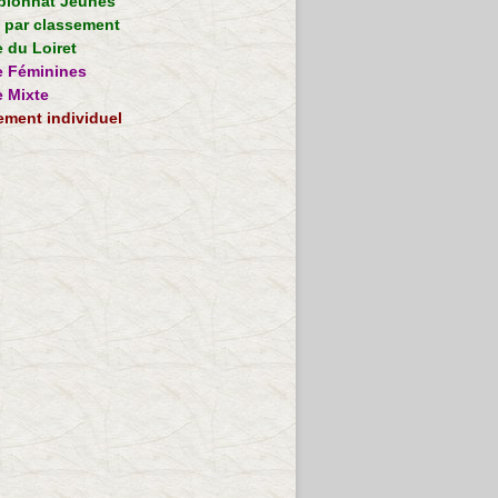
ionnat Jeunes
e par classement
 du Loiret
 Féminines
 Mixte
ement individuel