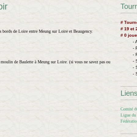
ir
Tourn
# Tourn
# 19 et
les bords de Loire entre Meung sur Loire et Beaugency.
# 0 joue
-
-
-
- 
 moulin de Baulette à Meung sur Loire. (si vous ne savez pas ou
- 
- 
Lien
Comité du
Ligue du 
Fédératio