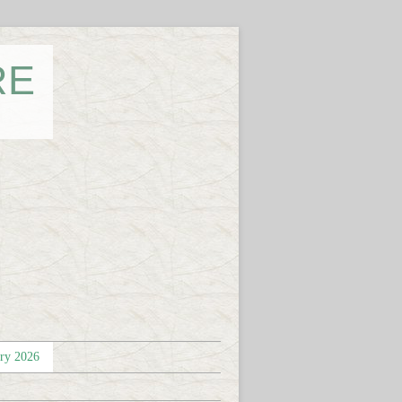
RE
éry 2026