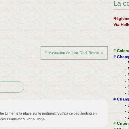
La c
Règleme
Via Hel
#
Calen
Présentation de Jean-Noel Benoit
#
Champ
- 
- 
- 
- 
- 
- 
​#
Champ
- 
- 
 lâché tu mérite ta place sur le podium!!! Sympa ce petit footing en
- 
 ces 11kms<br /> <br /> <br />
#
Critér