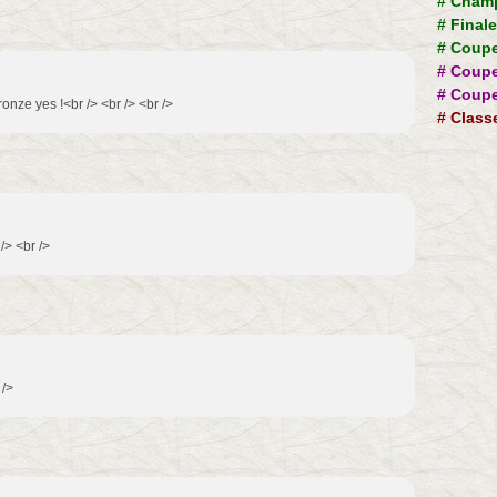
#
Champ
#
Final
#
Coupe
#
Coupe
#
Coupe
onze yes !<br /> <br /> <br />
#
Class
/> <br />
 />