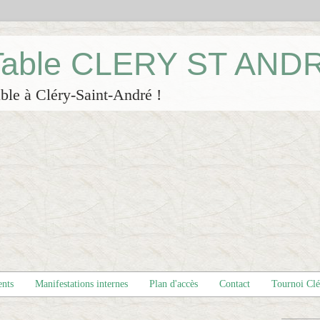
 Table CLERY ST AND
ble à Cléry-Saint-André !
ents
Manifestations internes
Plan d'accès
Contact
Tournoi Cl