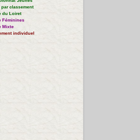
ionnat Jeunes
e par classement
 du Loiret
 Féminines
 Mixte
ement individuel