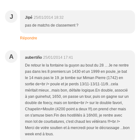
J
Jipé
25/01/2014 18:32
pas de matchs de classement ?
Répondre
A
aubertiño
25/01/2014 17:41
De retour le la fontaine la guyon au bout du 28 ... Je ne rentre
pas dans les 8 premiers:un 1430 et un 1999 en poule, je bat
le 14 mais pas le 19..je tombe sur Miman Pierre (1742) en
sortie de<br /> poule et je perds 13/11-13/11-11/9...cela
méritait mieux...mais bon, défaite logique.En double, associé
à yan guinehut, 1650, on passe un tour, puis on gagne sur un
double de foecy, mais on tombe<br /> sur le double favori,
Chapelin+Moulin (4200 point a deux !!!).on prend cher mais
on s'amuse bien.Fin des hostilités à 16h00, je rentre avec
mon lot de courbatures, c'est chaud les vétérans !!!<br />
Merci de votre soutien et à mercredi pour le décrassage ...bon
week end à tous.