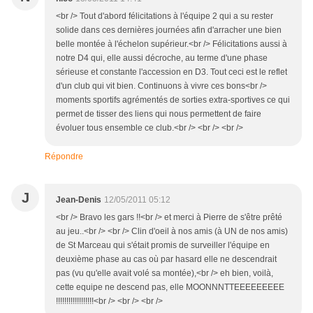
<br /> Tout d'abord félicitations à l'équipe 2 qui a su rester
solide dans ces dernières journées afin d'arracher une bien
belle montée à l'échelon supérieur.<br /> Félicitations aussi à
notre D4 qui, elle aussi décroche, au terme d'une phase
sérieuse et constante l'accession en D3. Tout ceci est le reflet
d'un club qui vit bien. Continuons à vivre ces bons<br />
moments sportifs agrémentés de sorties extra-sportives ce qui
permet de tisser des liens qui nous permettent de faire
évoluer tous ensemble ce club.<br /> <br /> <br />
Répondre
J
Jean-Denis
12/05/2011 05:12
<br /> Bravo les gars !!<br /> et merci à Pierre de s'être prêté
au jeu..<br /> <br /> Clin d'oeil à nos amis (à UN de nos amis)
de St Marceau qui s'était promis de surveiller l'équipe en
deuxième phase au cas où par hasard elle ne descendrait
pas (vu qu'elle avait volé sa montée),<br /> eh bien, voilà,
cette equipe ne descend pas, elle MOONNNTTEEEEEEEEE
!!!!!!!!!!!!!!!!!!<br /> <br /> <br />