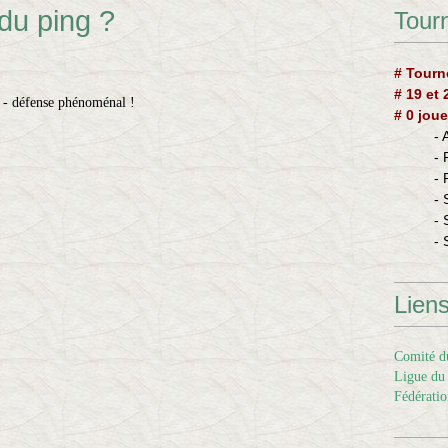
du ping ?
Tourn
# Tourn
# 19 et
e - défense phénoménal !
# 0 joue
-
-
-
- 
- 
- 
Lien
Comité du
Ligue du 
Fédératio