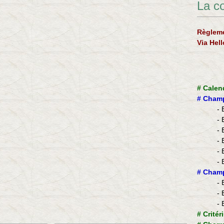
La c
Règleme
Via Hel
#
Calen
#
Champ
- 
- 
- 
- 
- 
- 
​#
Champ
- 
- 
- 
#
Critér