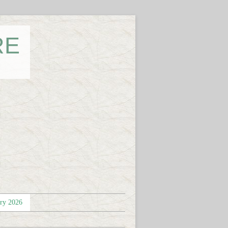
RE
éry 2026