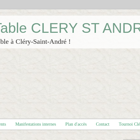
 Table CLERY ST AND
ble à Cléry-Saint-André !
ents
Manifestations internes
Plan d'accès
Contact
Tournoi Cl