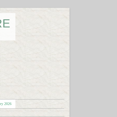
RE
éry 2026