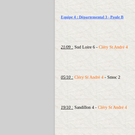
Equipe 4 : Départemental 3 - Poule B
21/09 :
Sud Loire 6 -
Cléry St André 4
05/10 :
Cléry St André 4
- Smoc 2
19/10 :
Sandillon 4 -
Cléry St André 4