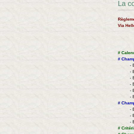
La c
Règleme
Via Hel
#
Calen
#
Champ
- 
- 
- 
- 
- 
- 
​#
Champ
- 
- 
- 
#
Critér