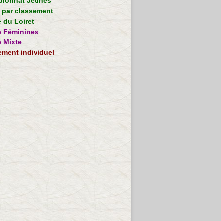
ionnat Jeunes
e par classement
 du Loiret
 Féminines
 Mixte
ement individuel