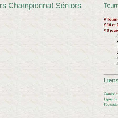
ers Championnat Séniors
Tourn
# Tourn
# 19 et
# 0 joue
-
-
-
- 
- 
- 
Lien
Comité du
Ligue du 
Fédératio