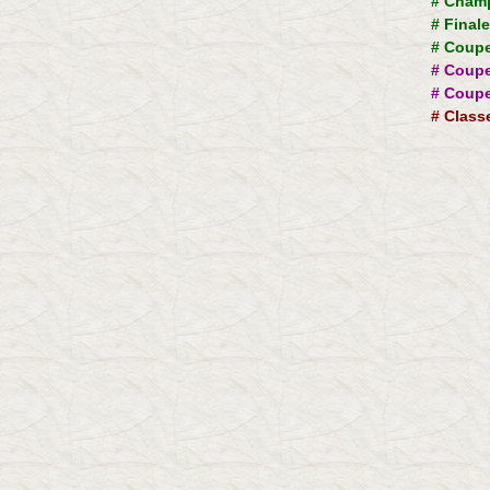
#
Champ
#
Final
#
Coupe
#
Coupe
#
Coupe
#
Class