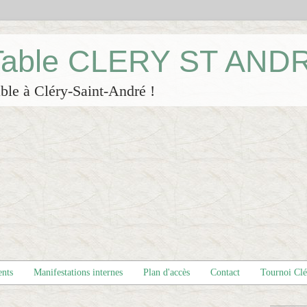
 Table CLERY ST AND
ble à Cléry-Saint-André !
ents
Manifestations internes
Plan d'accès
Contact
Tournoi Cl