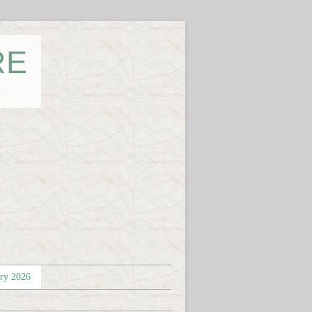
RE
éry 2026