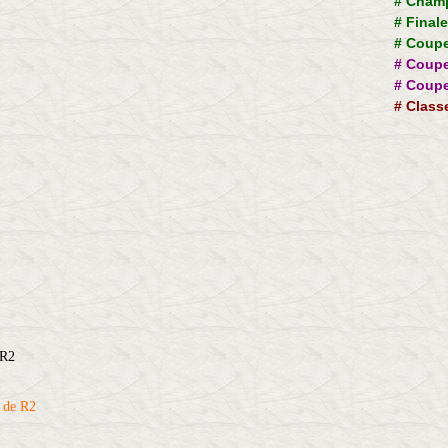
#
Champ
#
Final
#
Coupe
#
Coupe
#
Coupe
#
Class
1
R2
de R2