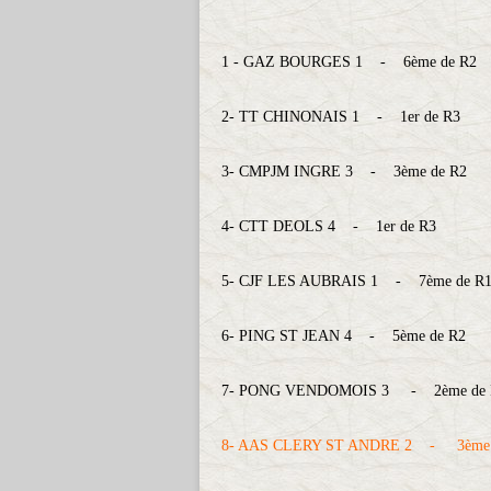
1 - GAZ BOURGES 1 - 6ème de R2
2- TT CHINONAIS 1 - 1er de R3
3- CMPJM INGRE 3 - 3ème de R2
4- CTT DEOLS 4 - 1er de R3
5- CJF LES AUBRAIS 1 - 7ème de R
6- PING ST JEAN 4 - 5ème de R2
7- PONG VENDOMOIS 3 - 2ème de 
8- AAS CLERY ST ANDRE 2 - 3ème 