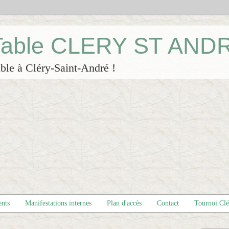
 Table CLERY ST AND
ble à Cléry-Saint-André !
ents
Manifestations internes
Plan d'accès
Contact
Tournoi Cl