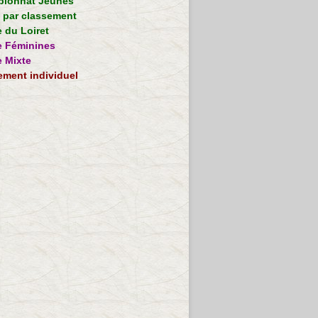
ionnat Jeunes
e par classement
 du Loiret
 Féminines
 Mixte
ement individuel