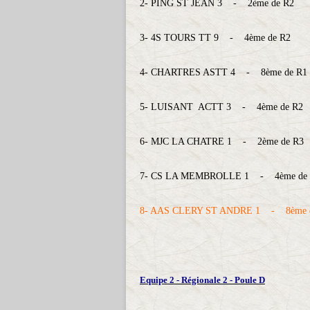
2- PING ST JEAN 3 - 2ème de R2
3- 4S TOURS TT 9 - 4ème de R2
4- CHARTRES ASTT 4 - 8ème de R1
5- LUISANT ACTT 3 - 4ème de R2
6- MJC LA CHATRE 1 - 2ème de R3
7- CS LA MEMBROLLE 1 - 4ème de
8- AAS CLERY ST ANDRE 1 - 8ème 
Equipe 2 - Régionale 2 - Poule D