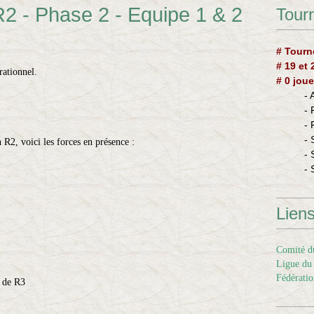
2 - Phase 2 - Equipe 1 & 2
Tourn
# Tourn
# 19 et
rationnel.
# 0 joue
-
-
-
- 
R2, voici les forces en présence :
- 
- 
Lien
Comité du
Ligue du 
Fédératio
de R3