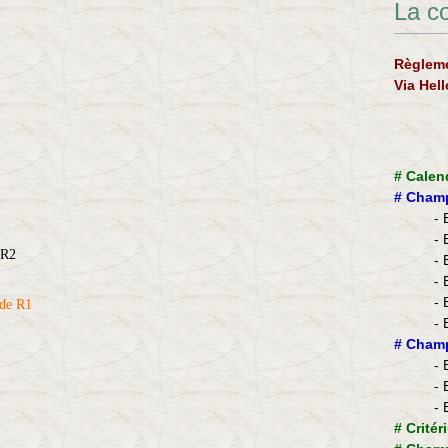
La c
Règleme
Via Hel
#
Calen
#
Champ
- 
- 
 R2
- 
- 
- 
de R1
- 
​#
Champ
- 
- 
- 
#
Critér