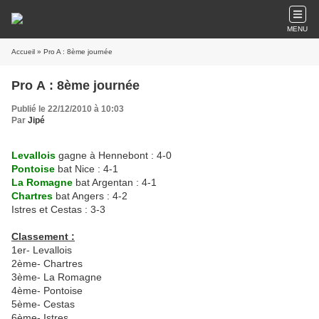
MENU
Accueil
» Pro A : 8ème journée
Pro A : 8ème journée
Publié le 22/12/2010 à 10:03
Par
Jipé
Levallois
gagne à Hennebont : 4-0
Pontoise
bat Nice : 4-1
La Romagne
bat Argentan : 4-1
Chartres
bat Angers : 4-2
Istres et Cestas : 3-3
Classement :
1er- Levallois
2ème- Chartres
3ème- La Romagne
4ème- Pontoise
5ème- Cestas
6ème- Istres