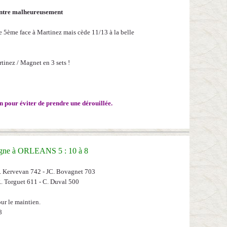
rentre malheureusement
le 5ème face à Martinez mais cède 11/13 à la belle
tinez / Magnet en 3 sets !
n pour éviter de prendre une dérouillée.
gne à ORLEANS 5 : 10 à 8
. Kervevan 742 - JC. Bovagnet 703
. Torguet 611 - C. Duval 500
ur le maintien.
8