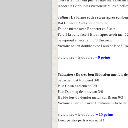
Cléry a rapidement pris le large mais a eu du
A noter les 2 doubles victorieux et les 6 belle
Julian :
La forme et de retour après son bea
Bat Colin en 3 sets pour débuter.
Fait de même avec Ronceret en 3 sets.
Perd à la belle face à Braun après avoir mené 
Se reprend en écartant 3/0 Ducrocq.
Victoire net en double avec Laurent face à R
3 victoires + le double :
+ 9 points
Sébastien :
Du très bon Sébastien une fois de
Sébastien bat Ronceret 3/0
Puis Colin également 3/0
Puis Ducrocq de nouveau 3/0
Il cède lors du dernier match sur Braun 0/3
Victoire en double avec Emmanuel à la belle
3 victoires + le double :
+ 15 points
Deux petites perfs à son actif !