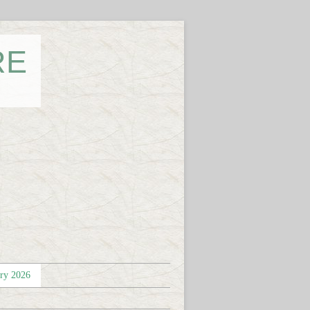
RE
éry 2026