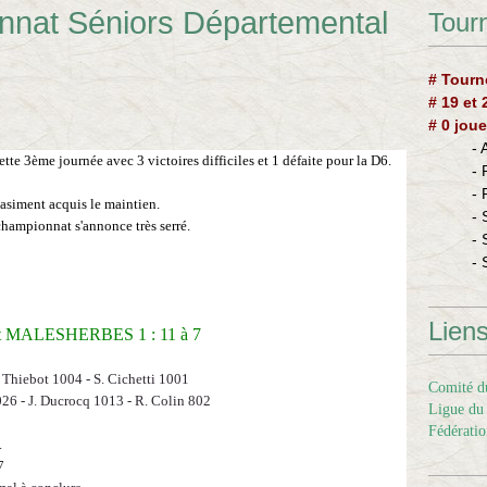
nnat Séniors Départemental
Tourn
# Tourn
# 19 et
# 0 joue
-
tte 3ème journée avec 3 victoires difficiles et 1 défaite pour la D6.
-
-
asiment acquis le maintien.
- 
championnat s'annonce très serré.
- 
- 
Lien
t MALESHERBES 1
: 11 à 7
 Thiebot 1004 - S. Cichetti 1001
Comité du
26 - J. Ducrocq 1013 - R. Colin 802
Ligue du 
Fédératio
.
7