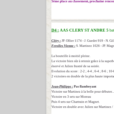
5ème place au classement, prochaine rencon
D4 :
AAS CLERY ST ANDRE 5
ba
Cléry :
JP. Ollier 1174 - J. Guedet 919 - N. Gil
Ferolles Vienne :
S. Martinez 1026 - JP. Magn
La bouteille à moitié pleine.
La victoire bien sûr à retenir grâce à la super
énervé et Julien frustré de sa soirée.
Evolution du score : 2-2 ; 4-4 ; 6-4 ; 8-6 ; 10-
2 victoires en double de la plus haute import
Jean-Philippe :
Pas flamboyant
Victoire sur Martinez à la belle pour débuter...
Victoire en 3 sets sur Moreau
Puis 4 sets sur Chartrain et Magnet.
Victoire en double avec Julien sur Martinez /