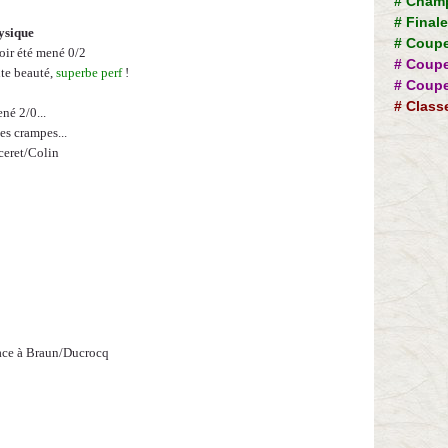
#
Champ
#
Final
ysique
#
Coupe
oir été mené 0/2
#
Coupe
ute beauté,
superbe perf
!
#
Coupe
#
Class
né 2/0...
es crampes...
ceret/Colin
face à Braun/Ducrocq