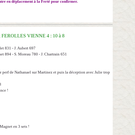
tre en déplacement à la Ferté pour confirmer.
t
FEROLLES VIENNE 4 : 10 à 8
let 831 - J. Aubert 697
et 894 - S. Moreau 780 - J. Chartrain 651
be perf de Nathanael sur Martinez et puis la déception avec Julie trop
8
ance !
 Magnet en 3 sets !