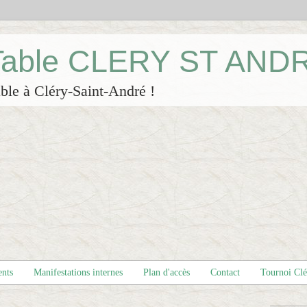
 Table CLERY ST AND
ble à Cléry-Saint-André !
ents
Manifestations internes
Plan d'accès
Contact
Tournoi Cl