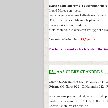
Julien :
Tout tout près et l'expérience qui 
Il perd Moreau en 4 sets
.
Perd à la belle avec une balle de match dans 
Défaite en 3 sets sur Magnet le picoteux.
Lache en 4 sets sur Chartrain.
Victoire en double avec Jean-Philippe sur Mar
0 victoire + le double :
- 12,5 points
Prochaine rencontre chez le leader Olivetai
D5 :
AAS CLERY ST ANDRE 6
ga
Cléry :
S. Delaplanche 832 - P. Amary 744 -
C
Orléans :
M. Narcy 922 - C. Malanska 622 - R
2ème victoire primordiale dans cette poule po
Evolution du score : 2-2 ; 4-4 ; 6-4 ; 8-6 ; 10-
Encore 2 victoires en double !