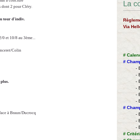
 mal à conclure
La c
s dont 2 pour Cléry.
u tour d'indiv.
Règleme
Via Hel
2/0 et 10/8 au 3ème...
onceret/Colin
#
Calen
#
Champ
- 
- 
- 
 plus.
- 
- 
- 
​#
Champ
 face à Braun/Ducrocq
- 
- 
- 
#
Critér