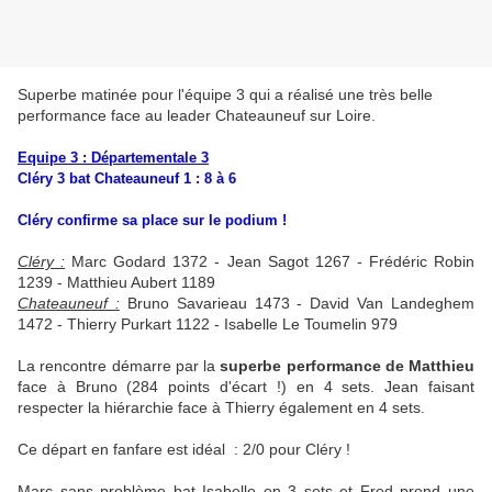
Superbe matinée pour l'équipe 3 qui a réalisé une très belle
performance face au leader Chateauneuf sur Loire.
Equipe 3 : Départementale 3
Cléry 3 bat Chateauneuf 1 : 8 à 6
Cléry confirme sa place sur le podium !
Cléry :
Marc Godard 1372 - Jean Sagot 1267 - Frédéric Robin
1239 - Matthieu Aubert 1189
Chateauneuf :
Bruno Savarieau 1473 - David Van Landeghem
1472 - Thierry Purkart 1122 - Isabelle Le Toumelin 979
La rencontre démarre par la
superbe performance de Matthieu
face à Bruno (284 points d'écart !) en 4 sets. Jean faisant
respecter la hiérarchie face à Thierry également en 4 sets.
Ce départ en fanfare est idéal : 2/0 pour Cléry !
Marc sans problème bat Isabelle en 3 sets et Fred prend une