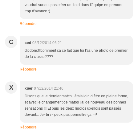
voudrai surtout pas créer un froid dans l'équipe en prenant
trop d'avance :)
Répondre
C
ced
08/12/2014 06:21
dit donc!!!comment ca ce fait que toi t'as une photo de premier
de la classe????
Répondre
X
xper
07/12/2014 21:46
Disons que le dernier match j étais loin d être en pleine forme,
et avec le changement de matos j'ai de nouveau des bonnes
sensations !!! Et puis les deux rigolos uxellois sont passés
devant... Je<br /> peux pas permettre ça :-P
Répondre