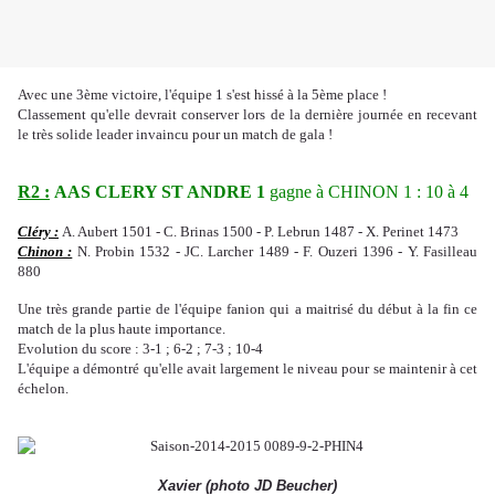
Avec une 3ème victoire, l'équipe 1 s'est hissé à la 5ème place !
Classement qu'elle devrait conserver lors de la dernière journée en recevant
le très solide leader invaincu pour un match de gala !
R2 :
AAS CLERY ST ANDRE 1
gagne à CHINON 1 : 10 à 4
Cléry :
A. Aubert 1501 -
C. Brinas 1500 -
P. Lebrun 1487 -
X. Perinet 1473
Chinon :
N. Probin 1532 - JC. Larcher 1489 - F. Ouzeri 1396 - Y. Fasilleau
880
Une très grande partie de l'équipe fanion qui a maitrisé du début à la fin ce
match de la plus haute importance.
Evolution du score : 3-1 ; 6-2 ; 7-3 ; 10-4
L'équipe a démontré qu'elle avait largement le niveau pour se maintenir à cet
échelon.
Xavier (photo JD Beucher)