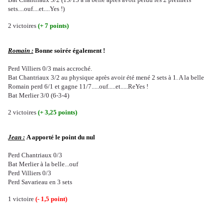
sets....ouf....et....Yes !)
2 victoires
(+ 7 points)
Romain :
Bonne soirée également !
Perd Villiers 0/3 mais accroché.
Bat Chantriaux 3/2 au physique après avoir été mené 2 sets à 1. A la belle
Romain perd 6/1 et gagne 11/7.....ouf.....et.....ReYes !
Bat Merlier 3/0 (6-3-4)
2 victoires
(+ 3,25 points)
Jean :
A apporté le point du nul
Perd Chantriaux 0/3
Bat Merlier à la belle...ouf
Perd Villiers 0/3
Perd
Savarieau en 3 sets
1 victoire
(- 1,5 point)