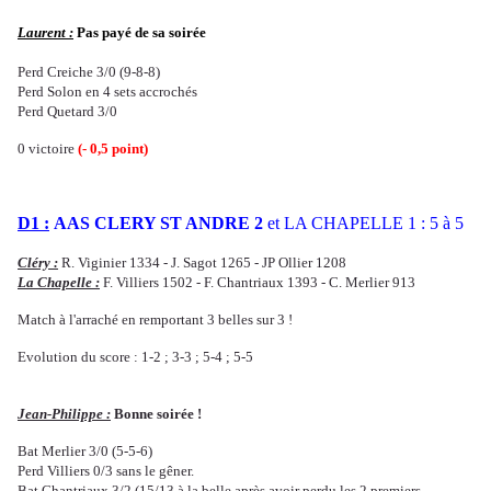
Laurent :
Pas payé de sa soirée
Perd Creiche 3/0 (9-8-8)
Perd Solon en 4 sets accrochés
Perd
Quetard 3/0
0 victoire
(- 0,5 point)
D1 :
AAS CLERY ST ANDRE 2
et LA CHAPELLE 1 : 5 à 5
Cléry :
R. Viginier 1334 - J. Sagot 1265 - JP Ollier 1208
La Chapelle :
F. Villiers 1502 - F. Chantriaux 1393 - C. Merlier 913
Match à l'arraché en remportant 3 belles sur 3 !
Evolution du score : 1-2 ; 3-3 ; 5-4 ; 5-5
Jean-Philippe :
Bonne soirée !
Bat Merlier 3/0 (5-5-6)
Perd Villiers 0/3 sans le gêner.
Bat Chantriaux 3/2 (15/13 à la belle après avoir perdu les 2 premiers