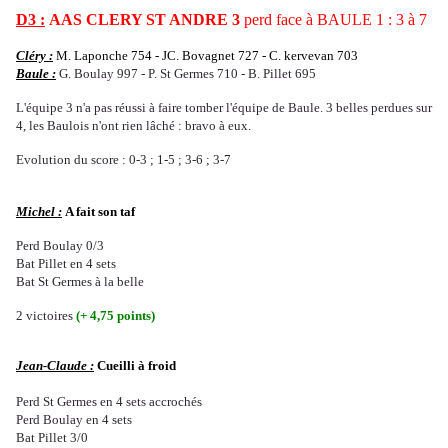
D3 :
AAS CLERY ST ANDRE 3
perd face à BAULE 1 : 3 à 7
Cléry :
M. Laponche 754 - JC. Bovagnet 727 - C. kervevan 703
Baule :
G. Boulay 997 - P. St Germes 710 - B. Pillet 695
L'équipe 3 n'a pas réussi à faire tomber l'équipe de Baule. 3 belles perdues sur
4, les Baulois n'ont rien lâché : bravo à eux.
Evolution du score : 0-3 ; 1-5 ; 3-6 ; 3-7
Michel :
A fait son taf
Perd Boulay 0/3
Bat Pillet en 4 sets
Bat St Germes à la belle
2 victoires
(+ 4,75 points)
Jean-Claude :
Cueilli à froid
Perd St Germes en 4 sets accrochés
Perd
Boulay en 4 sets
Bat Pillet 3/0