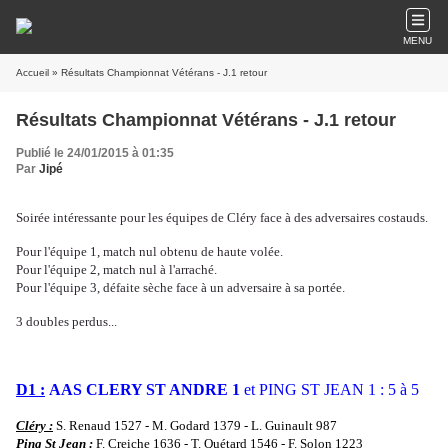
MENU
Accueil
» Résultats Championnat Vétérans - J.1 retour
Résultats Championnat Vétérans - J.1 retour
Publié le 24/01/2015 à 01:35
Par
Jipé
Soirée intéressante pour les équipes de Cléry face à des adversaires costauds.
Pour l'équipe 1, match nul obtenu de haute volée.
Pour l'équipe 2, match nul à l'arraché.
Pour l'équipe 3, défaite sèche face à un adversaire à sa portée.
3 doubles perdus...
D1 :
AAS CLERY ST ANDRE 1
et PING ST JEAN 1 : 5 à 5
Cléry :
S. Renaud 1527 - M. Godard 1379 - L. Guinault 987
Ping St Jean :
F. Creiche 1636 - T. Quétard 1546 - F. Solon 1223