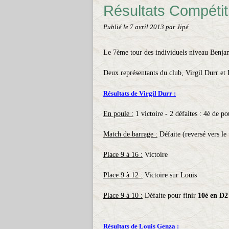
Résultats Compétit
Publié le
7 avril 2013
par Jipé
Le 7ème tour des individuels niveau Benjam
Deux représentants du club, Virgil Durr et 
Résultats de Virgil Durr :
En poule :
1 victoire - 2 défaites : 4è de po
Match de barrage :
Défaite (reversé vers le 
Place 9 à 16 :
Victoire
Place 9 à 12 :
Victoire sur Louis
Place 9 à 10 :
Défaite pour finir
10è en D2
Résultats de Louis Genza :