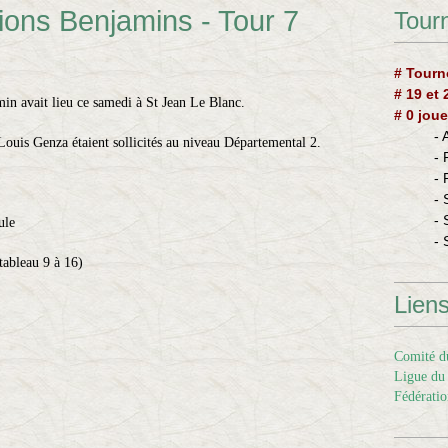
ions Benjamins - Tour 7
Tourn
# Tourn
# 19 et
in avait lieu ce samedi à St Jean Le Blanc.
# 0 joue
-
Louis Genza étaient sollicités au niveau Départemental 2.
-
-
- 
- 
ule
- 
tableau 9 à 16)
Lien
Comité du
Ligue du 
Fédératio