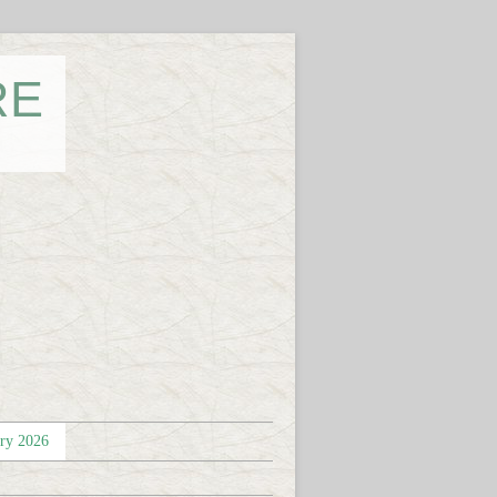
RE
éry 2026