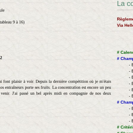
La c
ule
Règleme
tableau 9 à 16)
Via Hel
#
Calen
D2
#
Champ
- 
- 
- 
 font plaisir à voir. Depuis la dernière compétition où je m'étais
- 
 nos entraîneurs porte ses fruits. La concentration est encore un peu
- 
 venir. J'ai passé un bel après midi en compagnie de nos deux
- 
​#
Champ
- 
- 
- 
#
Critér