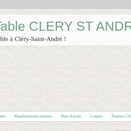
 Table CLERY ST AND
ble à Cléry-Saint-André !
ents
Manifestations internes
Plan d'accès
Contact
Tournoi Cl