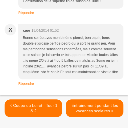
Confirmation de la superbe fin de saison de Julie !
Répondre
X
xper
19/04/2014 01:52
Bonne soirée avec mon binôme pierrot, bon esprit, bons
double et grosse perf de pedro qui a sorti le grand jeu. Pour
ma part bonne sensations confirmées, mais comme souvent
cette saison je laisse<br /> échapper des victoire toutes faites.
.. je mène 2/0 et j ai 4 ou 5 balles de matchs au 3eme ou je m
incline 23/21.... avant de perdre sur un pas joli 11/09 au
cinquième .<br /> <br /> En tout cas maintenant on vise le titre
Répondre
< Coupe du Loiret - Tour 1
Entrainement pendant les
& 2
vacances scolaires >