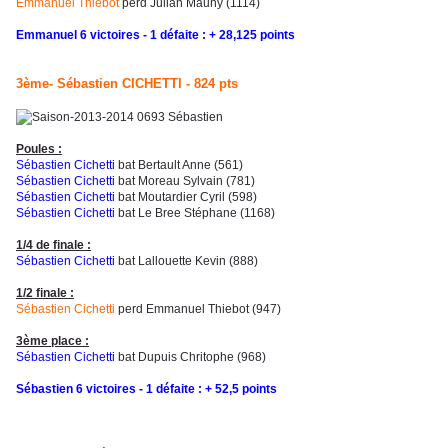
Emmanuel Thiebot
perd Julian Mauny (1114)
Emmanuel 6 victoires - 1 défaite : + 28,125 points
3ème- Sébastien CICHETTI - 824 pts
Poules :
Sébastien Cichetti
bat Bertault Anne (561)
Sébastien Cichetti
bat Moreau Sylvain (781)
Sébastien Cichetti
bat Moutardier Cyril (598)
Sébastien Cichetti
bat Le Bree Stéphane (1168)
1
/4 de finale :
Sébastien Cichetti
bat Lallouette Kevin (888)
1/2 finale :
Sébastien Cichetti
perd Emmanuel Thiebot (947)
3ème place :
Sébastien Cichetti
bat
Dupuis Chritophe (968)
Sébastien 6 victoires - 1 défaite : + 52,5 points