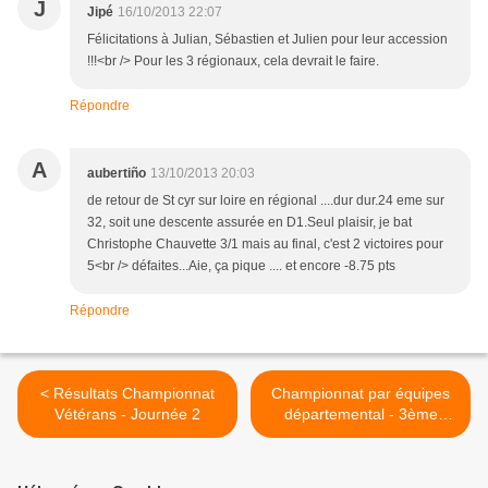
J
Jipé
16/10/2013 22:07
Félicitations à Julian, Sébastien et Julien pour leur accession
!!!<br /> Pour les 3 régionaux, cela devrait le faire.
Répondre
A
aubertiño
13/10/2013 20:03
de retour de St cyr sur loire en régional ....dur dur.24 eme sur
32, soit une descente assurée en D1.Seul plaisir, je bat
Christophe Chauvette 3/1 mais au final, c'est 2 victoires pour
5<br /> défaites...Aie, ça pique .... et encore -8.75 pts
Répondre
< Résultats Championnat
Championnat par équipes
Vétérans - Journée 2
départemental - 3ème
Journée Séniors >