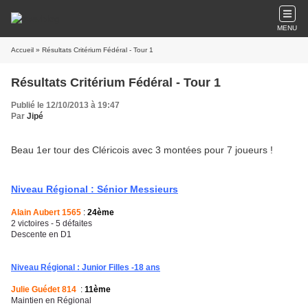
MENU
Accueil
» Résultats Critérium Fédéral - Tour 1
Résultats Critérium Fédéral - Tour 1
Publié le 12/10/2013 à 19:47
Par
Jipé
Beau 1er tour des Cléricois avec 3 montées pour 7 joueurs !
Niveau Régional : Sénior Messieurs
Alain Aubert 1565
:
24ème
2 victoires - 5 défaites
Descente en D1
Niveau Régional : Junior Filles -18 ans
Julie Guédet 814
:
11ème
Maintien en Régional