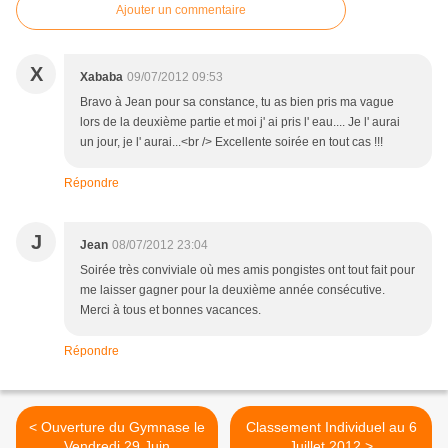
Ajouter un commentaire
X
Xababa
09/07/2012 09:53
Bravo à Jean pour sa constance, tu as bien pris ma vague
lors de la deuxième partie et moi j' ai pris l' eau.... Je l' aurai
un jour, je l' aurai...<br /> Excellente soirée en tout cas !!!
Répondre
J
Jean
08/07/2012 23:04
Soirée très conviviale où mes amis pongistes ont tout fait pour
me laisser gagner pour la deuxième année consécutive.
Merci à tous et bonnes vacances.
Répondre
< Ouverture du Gymnase le
Classement Individuel au 6
Vendredi 29 Juin
Juillet 2012 >