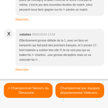
place de montigny et alain l'inverse le score n'est pas le
même, c'est le jeu des nouvelles feuilles de match ,elles
peuvent nous faire gagner ou<br /> perdre un match.
Répondre
X
xababaa
09/02/2014 13:58
Effectivement grosse défaite de la 1, avec en face un
benjamin qui fait parti des premiers français, et 3 ancien 17..
bref matinée a oublier tres vite !!! Je ne vois pas qui va
battre<br /> chartres...une grosse déception mais on va
rebondir<br /> .
Répondre
< Championnat Séniors du
Championnat par équipes
Dimanche....
départemental Vétérans -
2ème phase - 2ème
journée >