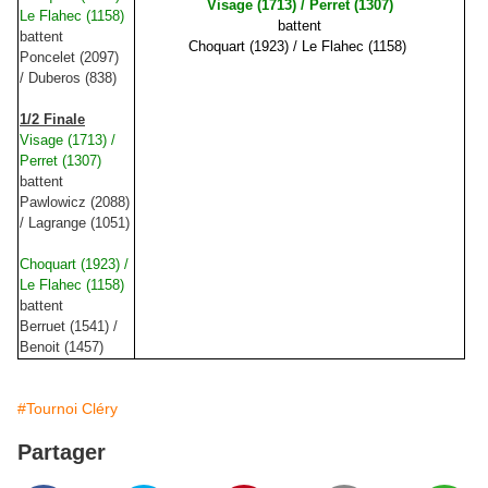
Visage (1713) / Perret (1307)
Le Flahec (1158)
battent
battent
Choquart (1923) / Le Flahec (1158)
Poncelet (2097)
/ Duberos (838)
1/2 Finale
Visage (1713) /
Perret (1307)
battent
Pawlowicz (2088)
/ Lagrange (1051)
Choquart (1923) /
Le Flahec (1158)
battent
Berruet (1541) /
Benoit (1457)
#Tournoi Cléry
Partager