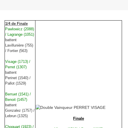
1/4 de Finale
Pawlowicz (2088)
/ Lagrange (1051)
battent
Lavillunière (755)
/ Fortier (563)
Visage (1713) /
Perret (1307)
battent
Perinet
(1540) /
Pallot (1529)
Berruet (1541) /
Benoit (1457)
battent
Gonzalez (1757) /
Lebrun (1325)
Finale
Choquart (1923) /