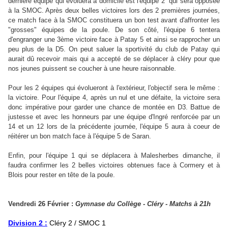
dernière équipe qui évoluera à domicile est l'équipe 2 qui sera opposée
à la SMOC. Après deux belles victoires lors des 2 premières journées,
ce match face à la SMOC constituera un bon test avant d'affronter les
"grosses" équipes de la poule.
De son côté, l'équipe 6 tentera
d'engranger une 3ème victoire face à Patay 5 et ainsi se rapprocher un
peu plus de la D5. On peut saluer la sportivité du club de Patay qui
aurait dû recevoir mais qui a accepté de se déplacer à cléry pour que
nos jeunes puissent se coucher à une heure raisonnable.
Pour les 2 équipes qui évolueront à l'extérieur, l'objectif sera le même :
la victoire. Pour l'équipe 4, après un nul et une défaite, la victoire sera
donc impérative pour garder une chance de montée en D3. Battue de
justesse et avec les honneurs par une équipe d'Ingré renforcée par un
14 et un 12 lors de la précédente journée, l'équipe 5 aura à coeur de
réitérer un bon match face à l'équipe 5 de Saran.
Enfin, pour l'équipe 1 qui se déplacera à Malesherbes dimanche, il
faudra confirmer les 2 belles victoires obtenues face à Cormery et à
Blois pour rester en tête de la poule.
Vendredi 26 Février :
Gymnase du Collège - Cléry - Matchs à 21h
Division 2 :
Cléry 2 / SMOC 1