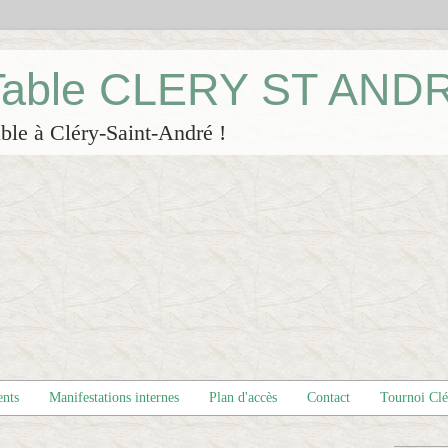
 Table CLERY ST AND
ble à Cléry-Saint-André !
ents
Manifestations internes
Plan d'accès
Contact
Tournoi Cl