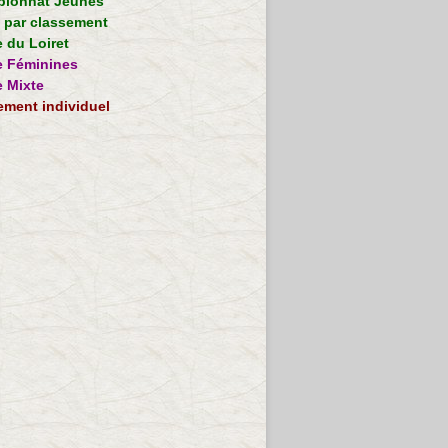
ionnat Jeunes
e par classement
 du Loiret
 Féminines
 Mixte
ement individuel