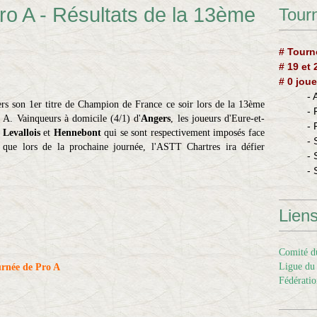
ro A - Résultats de la 13ème
Tourn
# Tourn
# 19 et
# 0 joue
-
ers son 1er titre de Champion de France ce soir lors de la 13ème
-
A. Vainqueurs à domicile (4/1) d'
Angers
, les joueurs d'Eure-et-
-
r
Levallois
et
Hennebont
qui se sont respectivement imposés face
- 
r que lors de la prochaine journée, l'ASTT Chartres ira défier
- 
- 
Lien
Comité du
Ligue du 
urnée de Pro A
Fédératio