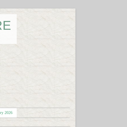
RE
éry 2026