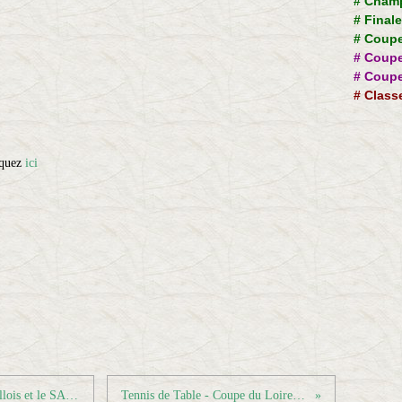
#
Champ
#
Final
#
Coupe
#
Coupe
#
Coupe
#
Class
iquez
ici
Tennis de Table - Pro A - Le SC Levallois et le SAG Cestas se retire de la Pro A dès la saison prochaine
Tennis de Table - Coupe du Loiret - Clôture des inscriptions le 15 Mars