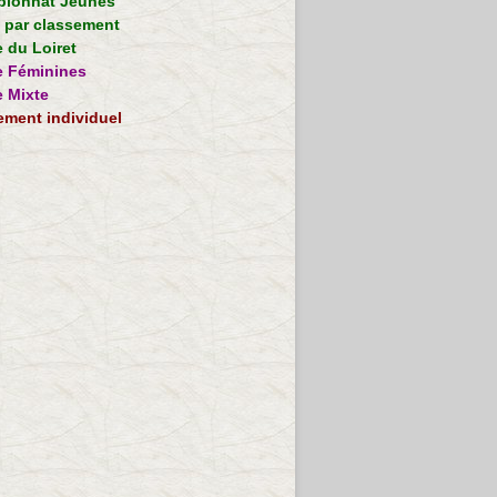
ionnat Jeunes
e par classement
 du Loiret
 Féminines
 Mixte
ement individuel