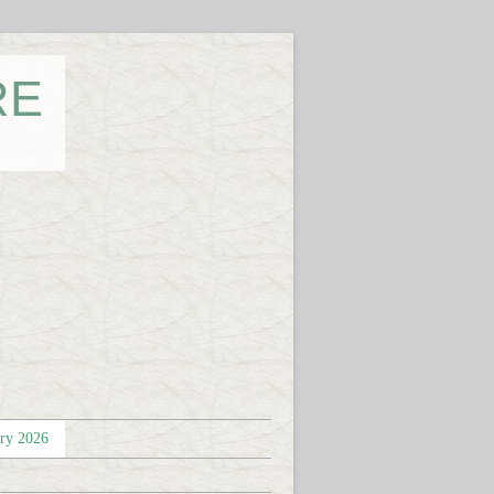
RE
éry 2026