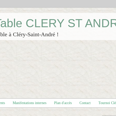
 Table CLERY ST AND
ble à Cléry-Saint-André !
ents
Manifestations internes
Plan d'accès
Contact
Tournoi Cl