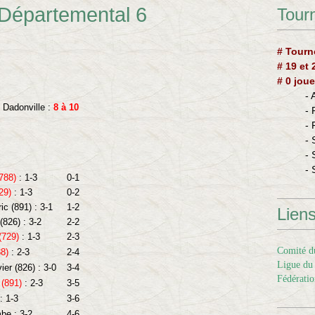
 Départemental 6
Tourn
# Tourn
# 19 et
# 0 joue
-
 Dadonville :
8 à 10
-
-
- 
- 
- 
788)
: 1-3
0-1
29)
: 1-3
0-2
c (891) : 3-1
1-2
Lien
826) : 3-2
2-2
(729)
: 1-3
2-3
Comité du
8)
: 2-3
2-4
Ligue du 
er (826) : 3-0
3-4
Fédératio
 (891)
: 2-3
3-5
: 1-3
3-6
be : 3-2
4-6