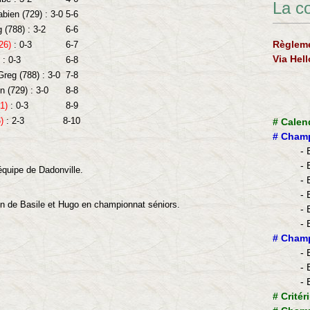
La c
ien (729) : 3-0
5-6
 (788) : 3-2
6-6
Règleme
26)
: 0-3
6-7
Via Hel
: 0-3
6-8
reg (788) : 3-0
7-8
 (729) : 3-0
8-8
1)
: 0-3
8-9
)
: 2-3
8-10
#
Calen
#
Champ
- 
- 
quipe de Dadonville.
- 
- 
ion de Basile et Hugo en championnat séniors.
- 
- 
​#
Champ
- 
- 
- 
#
Critér