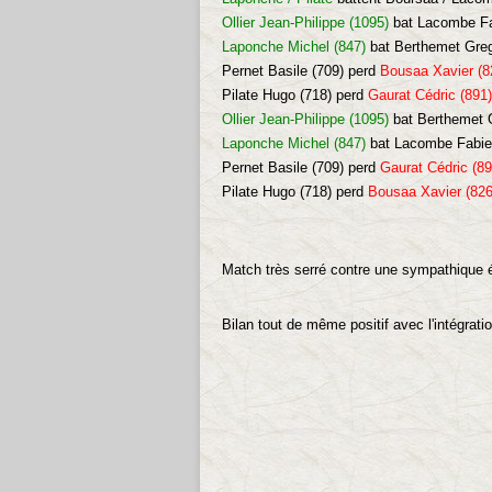
Ollier Jean-Philippe (1095)
bat
Lacombe Fab
Laponche Michel (847)
bat
Berthemet Greg
Pernet Basile (709) perd
Bousaa Xavier (8
Pilate Hugo (718) perd
Gaurat Cédric (891)
Ollier Jean-Philippe (1095)
bat
Berthemet G
Laponche Michel (847)
bat
Lacombe Fabien
Pernet Basile (709) perd
Gaurat Cédric (89
Pilate Hugo (718) perd
Bousaa Xavier (826
Match très serré contre une sympathique é
Bilan tout de même positif avec l'intégrat