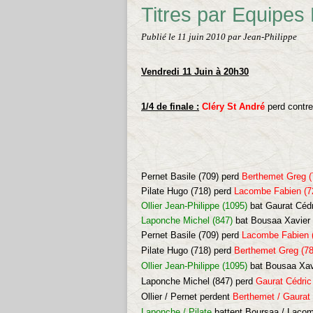
Titres par Equipes
Publié le
11 juin 2010
par Jean-Philippe
Vendredi 11 Juin à 20h30
1/4 de finale :
Cléry St Andr
é
perd contre
Pernet Basile (709) perd
Berthemet Greg (
Pilate Hugo (718) perd
Lacombe Fabien (7
Ollier Jean-Philippe (1095)
bat Gaurat Cédri
Laponche Michel (847)
bat Bousaa Xavier (
Pernet Basile (709) perd
Lacombe Fabien 
Pilate Hugo (718) perd
Berthemet Greg (78
Ollier Jean-Philippe (1095)
bat Bousaa Xavi
Laponche Michel (847) perd
Gaurat Cédric
Ollier / Pernet perdent
Berthemet / Gaurat
Laponche / Pilate
battent Boursaa / Lacom