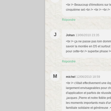
<br /> Beaucoup d'émotions sur le
cinquième set.<br /> <br /> <br />
Répondre
J
Johan
13/06/2010 23:35
<br /> ça ne passe pas loin domma
savoir la montée en D5 et surtout
pour cette<br /> superbe phase !<b
Répondre
M
michel
12/06/2010 18:59
<br /> c'était effectivement une éq
largement envisageables pour ch
d'application et parfois de réussi
,jacques ,Pierre et notre fidèle p
les moments importants mais d'une
familiale solidaire et généreuse .