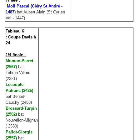
Finale :
Moll Pascal (Cléry St André -
1487)
bat Aubert Alain (St Cyr en
Val - 1447)
Tableau 6
: Coupe Davis à
24
1/4 finale :
Momon-Perret
(2567)
bat
Lebrun-Villard
(2321)
Lecouple-
Aufranc (2426)
bat Benoit-
Cauchy (2458)
Brossard-Turpin
(2502)
bat
Nouvellon-Mignan
( 2530)
Pallot-Giorgis
(2557)
bat