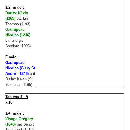
1/2 finale :
Duriez Kévin
(1165)
bat Lin
Thomas (1193)
Gaulupeau
Nicolas (1246)
bat Giorgis
Baptiste (1095)
Finale :
Gaulupeau
Nicolas (Cléry St
André - 1246)
bat
Duriez Kévin (St
Marceau - 1165)
Tableau 4 : 5
à 16
1/4 finale :
Visage Grégory
(1640)
bat Benoit
Jean-Noel (1434)