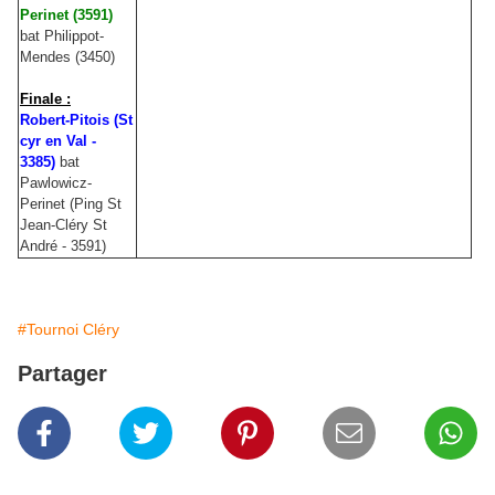
Perinet (3591)
bat Philippot-
Mendes (3450)
Finale :
Robert-Pitois (St
cyr en Val -
3385)
bat
Pawlowicz-
Perinet (Ping St
Jean-Cléry St
André - 3591)
#Tournoi Cléry
Partager