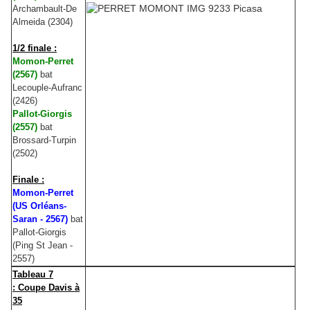
Archambault-De
Almeida (2304)
1/2 finale :
Momon-Perret
(2567)
bat
Lecouple-Aufranc
(2426)
Pallot-Giorgis
(2557)
bat
Brossard-Turpin
(2502)
Finale :
Momon-Perret
(US Orléans-
Saran - 2567)
bat
Pallot-Giorgis
(Ping St Jean -
2557)
Tableau 7
: Coupe Davis à
35