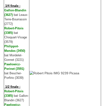
1/4 finale :
Gallon-Blandin
(3627)
bat Leaux-
Terre-Bourrassin
(2772)
Robert-Pitois
(3385)
bat
Choquart-Visage
(3579)
Philippot-
Mendes (3450)
bat Mordelet-
Gonnet (3221)
Pawlowicz-
Perinet (3591)
bat Beucher-
Porfirio (3039)
1/2 finale :
Robert-Pitois
(3385)
bat Gallon-
Blandin (3627)
Pawlowicz-