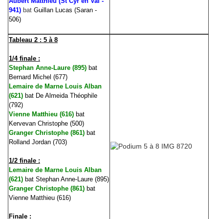
Aubert Matthieu (St Cyr en Val -
941)
bat
Guillan Lucas (Saran -
506)
Tableau 2 : 5 à 8
1/4 finale :
Stephan Anne-Laure (895)
bat
Bernard Michel (677)
Lemaire de Marne Louis Alban
(621)
bat De Almeida Théophile
(792)
Vienne Matthieu (616)
bat
Kervevan Christophe (500)
Granger Christophe (861)
bat
Rolland Jordan (703)
1/2 finale :
Lemaire de Marne Louis Alban
(621)
bat
Stephan Anne-Laure (895)
Granger Christophe (861)
bat
Vienne Matthieu (616)
Finale :