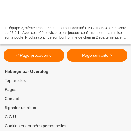
L ' équipe 3, même amoindrie a nettement dominé CP Gatinais 3 sur le score
de 13 à 1 . Avec cette 6ème victoire, les joueurs confirment leur main mise
sur la poule. Nicolas continue son bonhomme de chemin Départementale 2 :
CLERY 3 - CP GATINAIS 3 : 10/4...
< Page précédente
Page suivante >
Hébergé par Overblog
Top articles
Pages
Contact
Signaler un abus
C.G.U.
Cookies et données personnelles