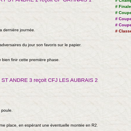
#
Champ
#
Final
#
Coupe
#
Coupe
#
Coupe
la dernière journée.
#
Class
adversaires du jour son favoris sur le papier.
 bien finir cette première phase.
Y ST ANDRE 3
reçoit CFJ LES AUBRAIS 2
 poule.
ième place, en espérant une éventuelle montée en R2.