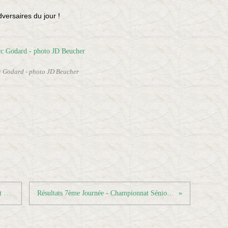
dversaires du jour !
 Godard - photo JD Beucher
Résultats 7ème Journée - Championnat Séniors
Résultats 7ème Journée - Championnat Séniors suite