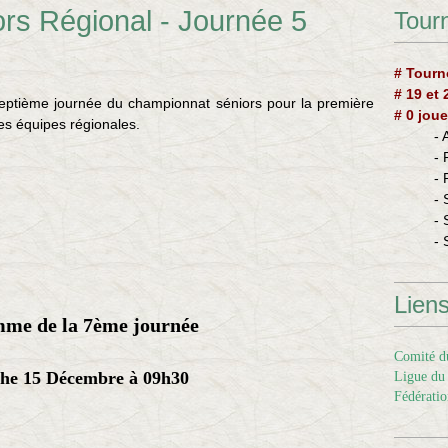
rs Régional - Journée 5
Tourn
# Tourn
# 19 et
eptième journée du championnat séniors pour la première
# 0 joue
es équipes régionales.
-
-
-
- 
- 
- 
Lien
me de la 7ème journée
Comité du
he 15 Décembre à 09h30
Ligue du 
Fédératio