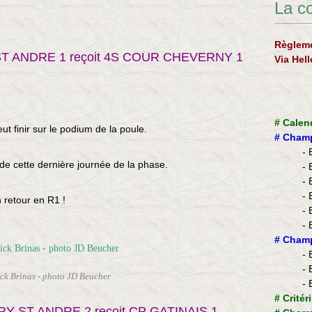
La c
Règleme
 ST ANDRE 1
reçoit 4S COUR CHEVERNY 1
Via Hel
#
Calen
t finir sur le podium de la poule.
#
Champ
- 
s de cette dernière journée de la phase.
- 
- 
- 
 retour en R1 !
- 
- 
​#
Champ
- 
- 
ck Brinas - photo JD Beucher
- 
#
Critér
ERY ST ANDRE 2
reçoit CP GATINAIS 1