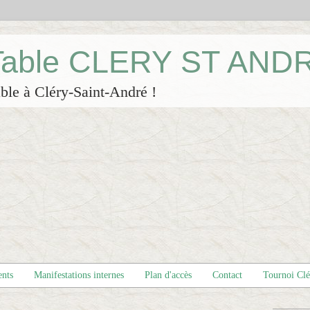
 Table CLERY ST AND
ble à Cléry-Saint-André !
ents
Manifestations internes
Plan d'accès
Contact
Tournoi Cl