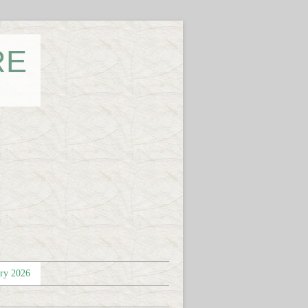
RE
éry 2026