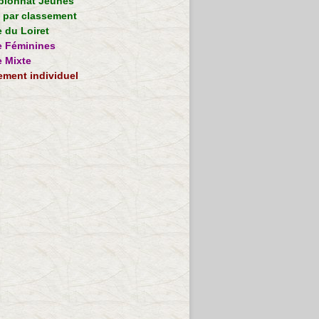
ionnat Jeunes
e par classement
 du Loiret
 Féminines
 Mixte
ement individuel