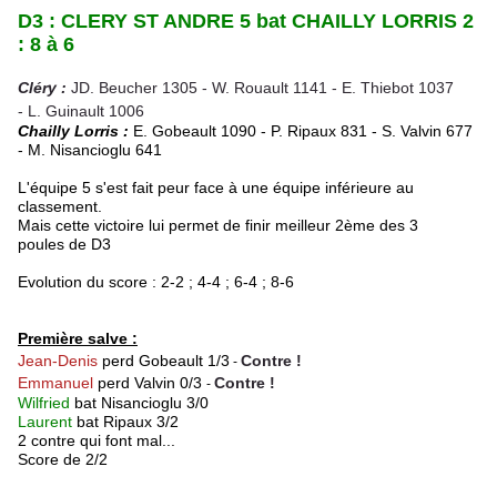
D3 : CLERY ST ANDRE 5 bat CHAILLY LORRIS 2
: 8 à 6
Cléry :
JD. Beucher 1305 - W. Rouault 1141 -
E. Thiebot 1037
- L. Guinault 1006
Chailly Lorris :
E. Gobeault 1090 - P. Ripaux 831 - S. Valvin 677
-
M. Nisancioglu 641
L'équipe 5 s'est fait peur face à une équipe inférieure au
classement.
Mais cette victoire lui permet de finir meilleur 2ème des 3
poules de D3
Evolution du score : 2-2 ; 4-4 ; 6-4 ; 8-6
Première salve :
Jean-Denis
perd Gobeault 1/3
Contre !
-
Emmanuel
perd Valvin 0/3
Contre !
-
Wilfried
bat Nisancioglu 3/0
Laurent
bat Ripaux 3/2
2 contre qui font mal...
Score de 2/2