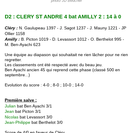
photo JD Beucher
D2 : CLERY ST ANDRE 4 bat AMILLY 2 : 14 à 0
Cléry :
N. Gaulupeau 1397 - J. Sagot 1237 - J. Mauny 1221 - JP
Ollier 1158
Amilly :
B. Picton 1019 -
D. Levassort 1012 -
O. Berthelot 995 -
M. Ben-Ayachi 623
Une équipe au diapason qui souhaitait ne rien lâcher pour ne rien
regretter.
Les classements ont été respecté avec du beau jeu.
Ben Ayachi ancien 45 qui reprend cette phase (classé 500 en
septembre...)
Evolution du score : 4-0 ; 8-0 ; 10-0 ; 14-0
Première salve :
Julian
bat Ben Ayachi 3/1
Jean
bat Picton 3/1
Nicolas
bat Levassort 3/0
Jean-Philippe
bat Berthelot 3/0
Score de 4/0 en faveur de Cléry