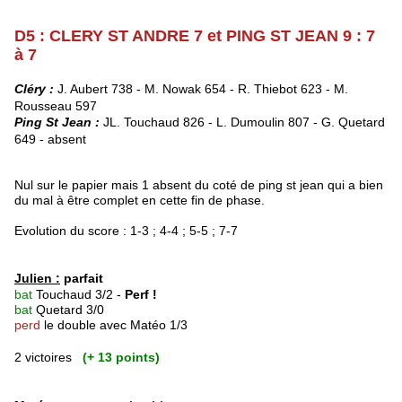
D5 : CLERY ST ANDRE 7 et PING ST JEAN 9 : 7
à 7
Cléry :
J. Aubert 738 - M. Nowak 654 -
R. Thiebot 623 - M.
Rousseau 597
Ping St Jean :
JL. Touchaud 826 - L. Dumoulin 807 - G. Quetard
649 - absent
Nul sur le papier mais 1 absent du coté de ping st jean qui a bien
du mal à être complet en cette fin de phase.
Evolution du score : 1-3 ; 4-4 ; 5-5 ; 7-7
Julien :
parfait
bat
Touchaud 3/2 -
Perf !
bat
Quetard 3/0
perd
le double avec Matéo 1/3
2 victoires
(+ 13 points)