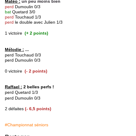
Matéo :
un peu moins bien
perd
Dumoulin 0/3
bat
Quetard 3/0
perd
Touchaud 1/3
perd
le double avec Julien 1/3
1 victoire
(+ 2 points)
Mélodie :
...
perd Touchaud 0/3
perd Dumoulin 0/3
0 victoire
(- 2 points)
Raffael :
2 belles perfs !
perd Quetard 1/3
perd Dumoulin 0/3
2 défaites
(- 6,5 points)
#Championnat séniors