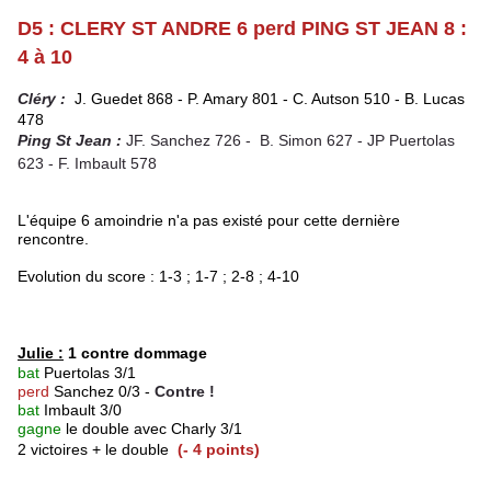
D5 : CLERY ST ANDRE 6 perd PING ST JEAN 8 :
4 à 10
Cléry :
J. Guedet 868 - P. Amary 801 -
C. Autson 510 - B. Lucas
478
Ping St Jean :
JF. Sanchez 726 -
B. Simon 627 -
JP Puertolas
623 - F. Imbault 578
L'équipe 6 amoindrie n'a pas existé pour cette dernière
rencontre.
Evolution du score : 1-3 ; 1-7 ; 2-8 ; 4-10
Julie :
1 contre dommage
bat
Puertolas 3/1
perd
Sanchez 0/3
-
Contre !
bat
Imbault 3/0
gagne
le double avec Charly 3/1
2 victoires + le double
(- 4 points)