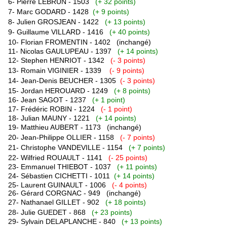
6- Pierre LEBRUN - 1503
(+ 32 points)
7- Marc GODARD - 1428
(+ 9 points)
8- Julien GROSJEAN - 1422
(+ 13 points)
9- Guillaume VILLARD - 1416
(+ 40 points)
10- Florian FROMENTIN - 1402
(inchangé)
11- Nicolas GAULUPEAU - 1397
(+ 14 points)
12- Stephen HENRIOT - 1342
(- 3 points)
13- Romain VIGINIER - 1339
(- 9 points)
14- Jean-Denis BEUCHER - 1305
(- 3 points)
15- Jordan HEROUARD - 1249
(+ 8 points)
16- Jean SAGOT - 1237
(+ 1 point)
17- Frédéric ROBIN - 1224
(- 1 point)
18- Julian MAUNY - 1221
(+ 14 points)
19- Matthieu AUBERT - 1173
(inchangé)
20- Jean-Philippe OLLIER - 1158
(- 7 points)
21- Christophe VANDEVILLE - 1154
(+ 7 points)
22- Wilfried ROUAULT - 1141
(- 25 points)
23- Emmanuel THIEBOT - 1037
(+ 11 points)
24- Sébastien CICHETTI - 1011
(+ 14 points)
25- Laurent GUINAULT - 1006
(- 4 points)
26- Gérard CORGNAC - 949 (inchangé)
27- Nathanael GILLET - 902
(+ 18 points)
28- Julie GUEDET - 868
(+ 23 points)
29- Sylvain DELAPLANCHE - 840
(+ 13 points)