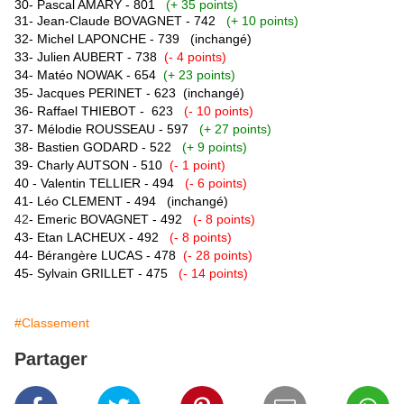
30- Pascal AMARY - 801
(+ 35 points)
31- Jean-Claude BOVAGNET - 742
(+ 10 points)
32- Michel LAPONCHE - 739
(inchangé)
33- Julien AUBERT - 738
(- 4 points)
34- Matéo NOWAK - 654
(+ 23 points)
35- Jacques PERINET - 623
(inchangé)
36- Raffael THIEBOT - 623
(- 10 points)
37- Mélodie ROUSSEAU - 597
(+ 27 points)
38- Bastien GODARD - 522
(+ 9 points)
39- Charly AUTSON - 510
(- 1 point)
40 - Valentin TELLIER - 494
(- 6 points)
41- Léo CLEMENT - 494
(inchangé)
42
- Emeric BOVAGNET - 492
(- 8 points)
43- Etan LACHEUX -
492
(- 8 points)
44- Bérangère LUCAS - 478
(- 28 points)
45- Sylvain GRILLET - 475
(- 14 points)
#Classement
Partager