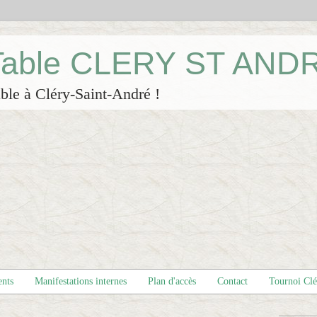
 Table CLERY ST AND
ble à Cléry-Saint-André !
ents
Manifestations internes
Plan d'accès
Contact
Tournoi Cl