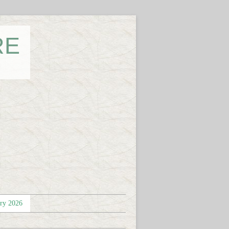
RE
éry 2026