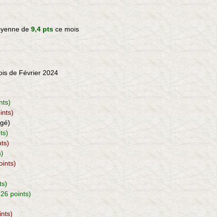
moyenne de
9,4 pts
ce mois
mois de Février 2024
ints)
ints)
ngé)
nts)
nts)
s)
oints)
)
ts)
 26 points)
ints)