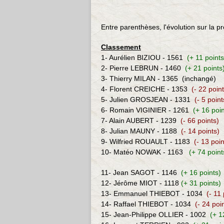
Entre parenthèses, l'évolution sur la
Classement
1- Aurélien BIZIOU - 1561
(+ 11 point
2- Pierre LEBRUN - 1460
(+ 21 points
3- Thierry MILAN - 1365
(inchangé)
4- Florent CREICHE - 1353
(- 22 poin
5- Julien GROSJEAN - 1331
(- 5 point
6- Romain VIGINIER - 1261
(+ 16 poi
7- Alain AUBERT - 1239
(- 66 points)
8-
Julian MAUNY - 1188
(- 14 points)
9-
Wilfried ROUAULT - 1183
(- 13 poin
10- Matéo NOWAK - 1163
(+ 74 poin
11- Jean SAGOT - 1146
(+ 16 points)
12- Jérôme MIOT - 1118
(+ 31 points)
13- Emmanuel THIEBOT
- 1034
(- 11
14- Raffael THIEBOT
- 1034
(- 24 poi
15-
Jean-Philippe OLLIER
- 1002
(+ 1