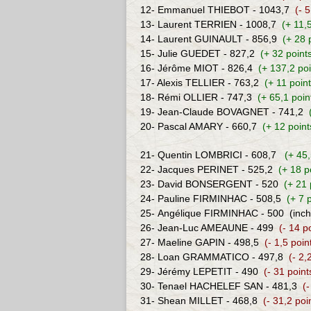
12-
Emmanuel THIEBOT
- 1043,7
(- 
13- Laurent TERRIEN - 1008,7
(+ 11,
14-
Laurent GUINAULT - 856,9
(+ 28 
15- Julie GUEDET - 827,2
(+ 32 point
16- Jérôme MIOT - 826,4
(+ 137,2 poi
17- Alexis TELLIER - 763,2
(+ 11 point
18-
Rémi O
LLIER - 747,3
(+ 65,1 poin
19- Jean-Claude BOVAGNET - 741,2
20- Pascal AMARY - 660,7
(+ 12 point
21-
Quentin LOMBRICI
- 608,7
(+ 45
22- Jacques PERINET - 525,2
(+ 18 p
23- David BONSERGENT - 520
(+ 21 
24-
Pauline FIRMINHAC
- 508,5
(+ 7 
25-
Angélique FIRMINHAC
- 500
(inc
26- Jean-Luc AMEAUNE - 499
(- 14 p
27-
Maeline GAPIN
- 498,5
(- 1,5 poin
28-
Loan GRAMMATICO
- 497,8
(- 2,
29- Jérémy LEPETIT - 490
(- 31 point
30-
Tenael HACHELEF SAN
- 481,3
(-
31-
Shean MILLET
- 468,8
(- 31,2 poi