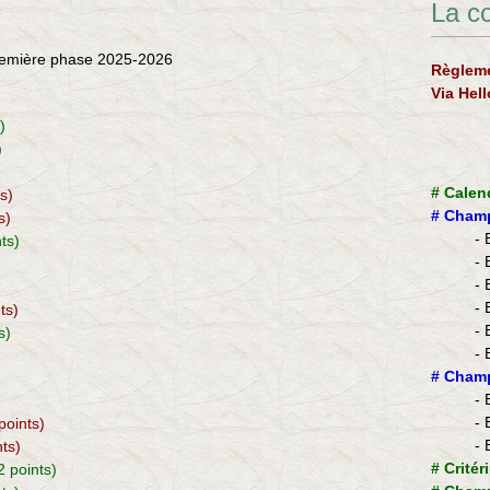
La c
 première phase 2025-2026
Règleme
Via Hel
s)
)
#
Calen
ts)
#
Champ
s)
- 
nts)
- 
- 
- 
ts)
- 
ts)
- 
​#
Champ
- 
- 
 points)
- 
nts)
#
Critér
2 points)