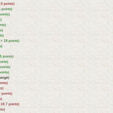
5,5 points)
5 points)
points)
s)
nts)
s)
ts)
(+ 18 points)
s)
,5 points)
oints)
points)
points)
hangé)
oints)
ts)
2 points)
s)
 18,7 points)
nts)