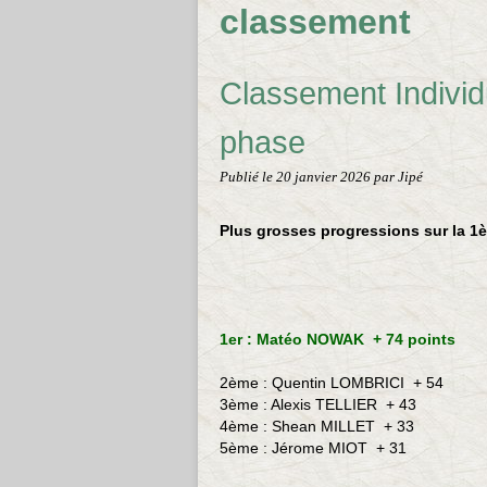
classement
Classement Individ
phase
Publié le
20 janvier 2026
par Jipé
Plus grosses progressions sur la 1
1er : Matéo NOWAK + 74 points
2ème :
Quentin LOMBRICI
+ 54
3ème :
Alexis TELLIER
+ 43
4ème : Shean MILLET
+ 33
5ème : Jérome MIOT +
31