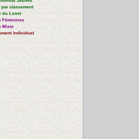
ionnat Jeunes
e par classement
 du Loiret
 Féminines
 Mixte
ement individuel