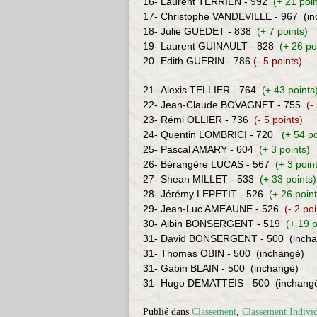
16- Laurent TERRIEN - 992
(+ 21 poin
17- Christophe VANDEVILLE - 967
(i
18- Julie GUEDET - 838
(+ 7 points)
19-
Laurent GUINAULT - 828
(+ 26 po
20- Edith GUERIN - 786
(- 5 points)
21- Alexis TELLIER - 764
(+ 43 points
22-
Jean-Claude BOVAGNET - 755
(-
23-
Rémi O
LLIER - 736
(- 5 points)
24-
Quentin LOMBRICI
- 720
(+ 54 p
25- Pascal AMARY - 604
(+ 3 points)
26- Bérangère LUCAS - 567
(+ 3 poin
27-
Shean MILLET
- 533
(+ 33 points
28- Jérémy LEPETIT - 526
(+ 26 poin
29- Jean-Luc AMEAUNE - 526
(- 2 poi
30-
Albin
BONSERGENT
- 519
(+ 19 
31- David BONSERGENT - 500
(inch
31- Thomas OBIN - 500
(inchangé)
31- Gabin BLAIN - 500
(inchangé)
31- Hugo DEMATTEIS - 500
(inchang
Publié dans
Classement
,
Classement Indivi