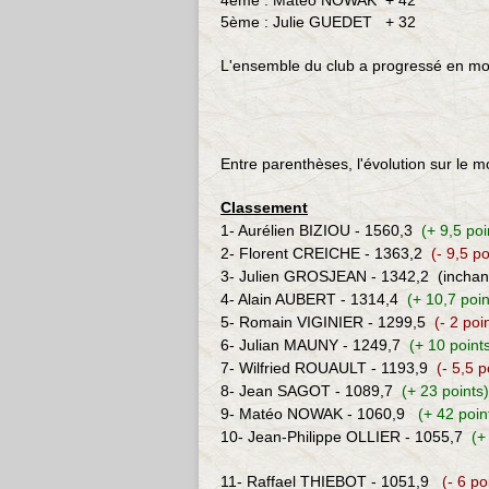
4ème : Matéo NOWAK
+ 42
5ème : Julie GUEDET +
32
L'ensemble du club a progressé en 
Entre parenthèses, l'évolution sur le 
Classement
1- Aurélien BIZIOU - 1560,3
(+ 9,5 po
2- Florent CREICHE - 1363,2
(- 9,5 po
3- Julien GROSJEAN - 1342,2
(incha
4- Alain AUBERT - 1314,4
(+ 10,7 poi
5- Romain VIGINIER - 1299,5
(- 2 poi
6-
Julian MAUNY - 1249,7
(+ 10 point
7-
Wilfried ROUAULT - 1193,9
(- 5,5 p
8-
Jea
n SAGOT
- 1089,7
(+ 23 points
9- Matéo NOWAK - 1060,9
(+ 42 poin
10-
Jean-Philippe OLLIER
- 1055,7
(+
11- Raffael THIEBOT - 1051,9
(- 6 po