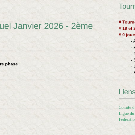
Tourn
# Tourn
uel Janvier 2026 - 2ème
# 19 et
# 0 joue
-
-
-
- 
ère phase
- 
- 
Lien
Comité du
Ligue du 
Fédératio