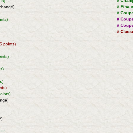
#
Champ
ts)
#
Final
nchangé)
#
Coupe
#
Coupe
ints)
#
Coupe
#
Class
)
 5 points)
oints)
ts)
)
ts)
nts)
points)
angé)
é)
duel