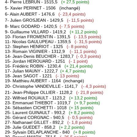
4- Pierre LEBRUN - 1515,5
(+ 27,5 points)
5- Xavier PERINET - 1506
(inchangé)
6- Alain AUBERT - 1476,6
(- 23,4 points)
7- Julien GROSJEAN - 1429,5
(- 11,5 points)
8- Marc GODARD - 1420,5
(- 7,5 points)
9- Guillaume VILLARD - 1419,2
(+ 11,2 points)
10- Florian FROMENTIN - 1391,5
(- 13,5 points)
11- Nicolas GAULUPEAU - 1359,5
(- 31,5 points)
12- Stephen HENRIOT - 1325
(- 8 points)
13- Romain VIGINIER - 1312,9
(- 11,1 points)
14- Jean-Denis BEUCHER - 1283,7
(- 0,3 points)
15- Jordan HEROUARD - 1251
(- 1 point)
16- Frédéric ROBIN - 1230,4
(+ 21,4 points)
17- Julian MAUNY - 1222,7
(+ 4,7 points)
18- Jean SAGOT - 1221
(- 13 points)
19- Matthieu AUBERT - 1164
(inchangé)
20-
Christophe VANDEVILLE
- 1141,7
(- 4,3 points)
21-
Jean-Philippe OLLIER
- 1128,2
(- 21,8 points)
22- Wilfried ROUAULT - 1123,2
(+ 13,2 points)
23- Emmanuel THIEBOT - 1019,7
(+ 9,7 points)
24- Sébastien CICHETTI - 1018
(+ 15 points)
25- Laurent GUINAULT - 993,2
(+ 8,2 points)
26- Gérard CORGNAC - 940,5
(- 0,5 points)
27- Nathanael GILLET - 892,2
(- 1,8 points)
28- Julie GUEDET - 858,2
(+ 2,2 points)
29- Sylvain DELAPLANCHE - 840
(+ 8 points)