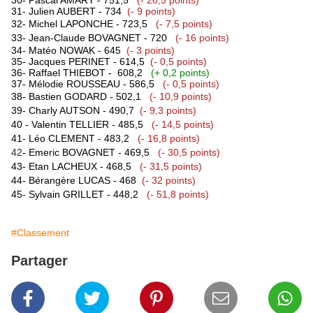
30- Pascal AMARY - 751,5
(- 26,5 points)
31- Julien AUBERT - 734
(- 9 points)
32-
Michel LAPONCHE
- 723,5
(- 7,5 points)
33-
Jean-Claude BOVAGNET
- 720
(- 16 points)
34- Matéo NOWAK - 645
(- 3 points)
35- Jacques PERINET - 614,5
(- 0,5 points)
36- Raffael THIEBOT - 608,2
(+ 0,2 points)
37- Mélodie ROUSSEAU - 586,5
(- 0,5 points)
38- Bastien GODARD - 502,1
(- 10,9 points)
39- Charly AUTSON - 490,7
(- 9,3 points)
40 - Valentin TELLIER - 485,5
(- 14,5 points)
41- Léo CLEMENT - 483,2
(- 16,8 points)
42
- Emeric BOVAGNET - 469,5
(- 30,5 points)
43- Etan LACHEUX -
468,5
(- 31,5 points)
44- Bérangère LUCAS - 468
(- 32 points)
45- Sylvain GRILLET - 448,2
(- 51,8 points)
#Classement
Partager