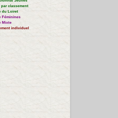
ionnat Jeunes
e par classement
 du Loiret
 Féminines
 Mixte
ement individuel