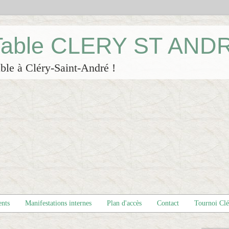
 Table CLERY ST AND
ble à Cléry-Saint-André !
ents
Manifestations internes
Plan d'accès
Contact
Tournoi Cl