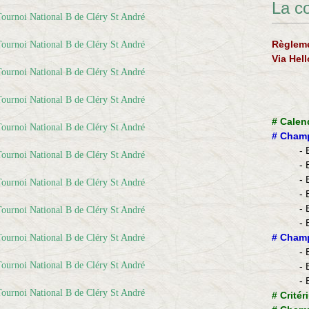
La c
Règleme
Via Hel
#
Calen
#
Champ
- 
- 
- 
- 
- 
- 
​#
Champ
- 
- 
- 
#
Critér