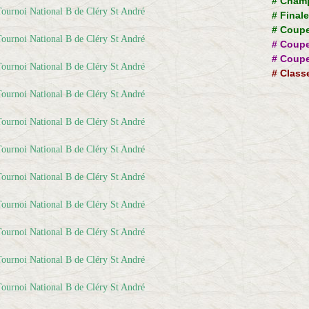
#
Champ
#
Final
#
Coupe
#
Coupe
#
Coupe
#
Class