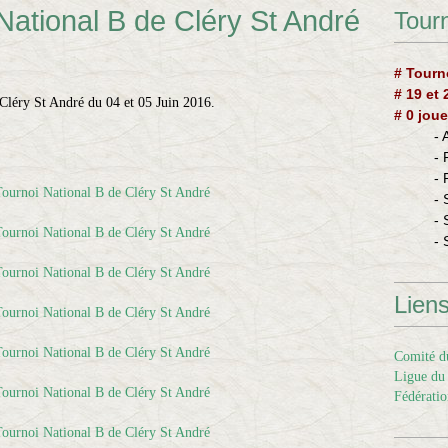
National B de Cléry St André
Tourn
# Tourn
# 19 et
Cléry St André du 04 et 05 Juin 2016.
# 0 joue
-
-
-
- 
- 
- 
Lien
Comité du
Ligue du 
Fédératio