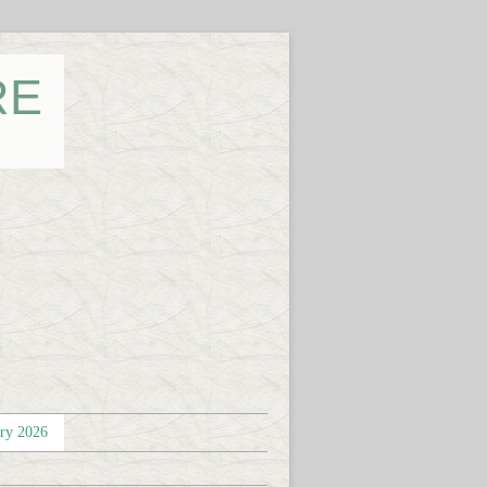
RE
éry 2026