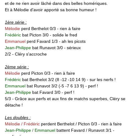
et de ne rien avoir lâché dans des belles homériques.
Et à Mélodie d'avoir apporté sa bonne humeur !
1ère série :
Mélodie
perd Berthelot 0/3 - rien à faire
Frédéric
bat Picton 3/0 - solide le fred
Emmanuel
perd Favard 1/3 - ah les picots
Jean-Philippe
bat Runavot 3/0 - sérieux
2/2 - Cléry s'accroche
2ème série :
Mélodie
perd Picton 0/3 - rien à faire
Frédéric
bat Berthelot 3/2 (8 -12 -10 14 9) - sur les nerfs !
Emmanuel
bat Runavot
3/2
(-5 -7 6 13 9) - perf !
Jean-Philippe
bat Favard 3/0 - perf !
5/3 - Grâce aux perfs et aux fins de matchs superbes, Cléry se
détache !
Les doubles :
Mélodie / Frédéric
perdent Berthelot / Picton 0/3 - rien à faire
Jean-Philippe /
Emmanuel
battent Favard / Runavot
3/1
-