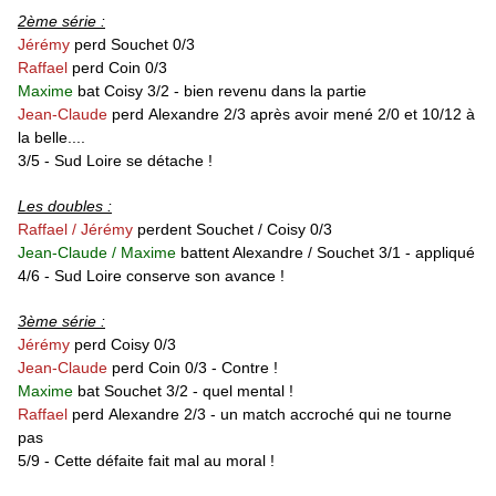
2ème série :
Jérémy
perd
Souchet 0/3
Raffael
perd
Coin 0/3
Maxime
bat Coisy 3/2 - bien revenu dans la partie
Jean-Claude
perd
Alexandre 2/3 après avoir mené 2/0 et 10/12 à
la belle....
3/5 - Sud Loire se détache !
Les doubles :
Raffael / Jérémy
perdent Souchet / Coisy 0/3
Jean-Claude /
Maxime
battent Alexandre / Souchet
3/1
- appliqué
4/6 - Sud Loire conserve son avance !
3ème série :
Jérémy
perd
Coisy 0/3
Jean-Claude
perd
Coin 0/3 - Contre !
Maxime
bat
Souchet 3/2 - quel mental !
Raffael
perd
Alexandre 2/3 - un match accroché qui ne tourne
pas
5/9 - Cette défaite fait mal au moral !