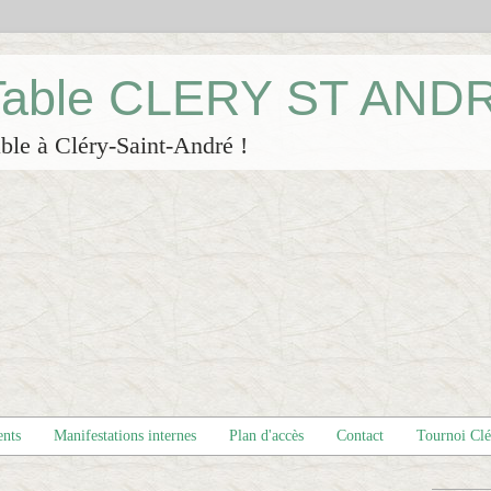
 Table CLERY ST AND
ble à Cléry-Saint-André !
ents
Manifestations internes
Plan d'accès
Contact
Tournoi Cl