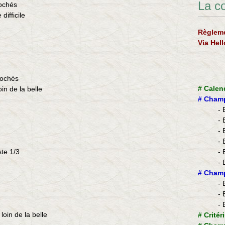
La c
ochés
difficile
Règleme
Via Hel
rochés
#
Calen
in de la belle
#
Champ
- 
- 
- 
- 
ste 1/3
- 
- 
​#
Champ
- 
- 
- 
loin de la belle
#
Critér