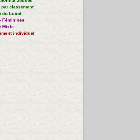
ionnat Jeunes
e par classement
 du Loiret
 Féminines
 Mixte
ement individuel