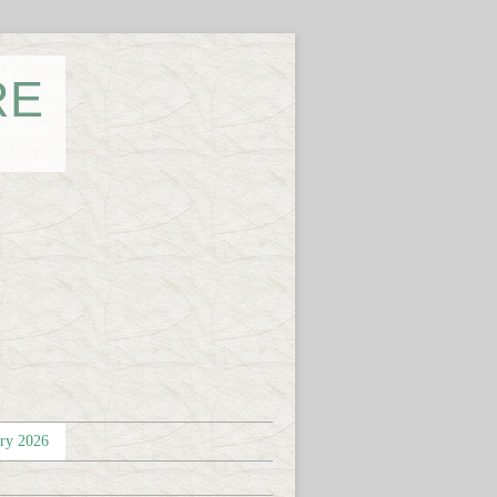
RE
éry 2026