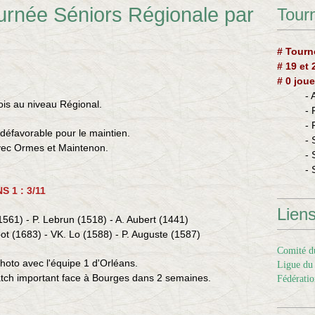
urnée Séniors Régionale par
Tourn
# Tourn
# 19 et
# 0 joue
-
ois au niveau Régional.
-
-
 défavorable pour le maintien.
- 
avec Ormes et Maintenon.
- 
- 
 1 : 3/11
Lien
561) - P. Lebrun (1518) - A. Aubert (1441)
ot (1683) - VK. Lo (1588) - P. Auguste (1587)
Comité du
 photo avec l'équipe 1 d'Orléans.
Ligue du 
match important face à Bourges dans 2 semaines.
Fédératio