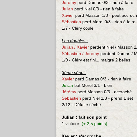
Jérémy
perd
Damas 0/3 -
rien à faire
Julian
perd Niel 0/3 -
rien à faire
Xavier
perd
Masson 1/3 -
peut accroche
Sébastien
perd
Morel 0/3 -
rien à faire
1/7 - Cléry coule
Les doubles :
Julian / Xavier
perdent Niel / Masson 
Sébastien / Jérémy
perdent Damas / M
1/9 - Cléry est fini... malgré 2 belles
3ème série :
Xavier
perd
Damas 0/3 -
rien à faire
Julian
bat
Morel 3/1 - bien
Jérémy
perd
Masson 0/3 -
accroché
Sébastien
perd
Niel 1/3 -
prend 1 set
2/12 - Défaite sèche
Julian :
fait son point
1 victoire
(+ 2,5 points)
Xavier :
s'accroche