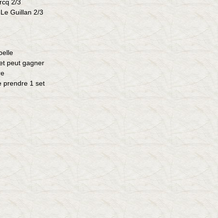
ercq 2/3
 Le Guillan 2/3
belle
 et peut gagner
re
e prendre 1 set