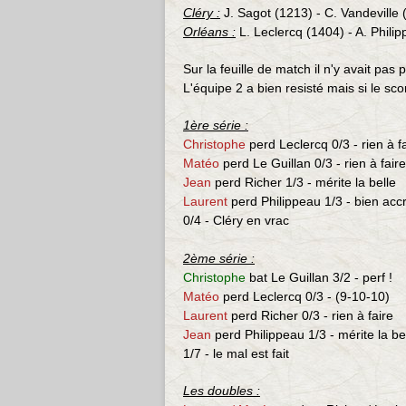
Cléry :
J. Sagot (1213) - C. Vandeville 
Orléans :
L. Leclercq (1404) - A. Philip
Sur la feuille de match il n'y avait pas
L'équipe 2 a bien resisté mais si le sco
1ère série :
Christophe
perd Leclercq 0/3 -
rien à f
Matéo
perd Le Guillan 0/3 -
rien à faire
Jean
perd Richer 1/3 -
mérite la belle
Laurent
perd Philippeau 1/3 -
bien acc
0/4 - Cléry en vrac
2ème série :
Christophe
bat Le Guillan 3/2 - perf !
Matéo
perd
Leclercq
0/3 - (
9-10-10)
Laurent
perd Richer 0/3 -
rien à faire
Jean
perd Philippeau 1/3 -
mérite la be
1/7 - le mal est fait
Les doubles :