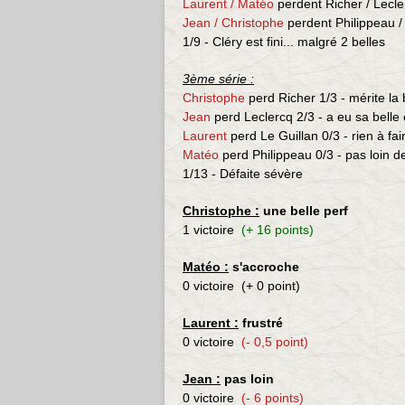
Laurent / Matéo
perdent Richer / Lecl
Jean / Christophe
perdent Philippeau /
1/9 - Cléry est fini... malgré 2 belles
3ème série :
Christophe
perd
Richer 1/3 -
mérite la 
Jean
perd
Leclercq 2/3 -
a eu sa belle
Laurent
perd Le Guillan 0/3 -
rien à fai
Matéo
perd
Philippeau 0/3 -
pas loin d
1/13 - Défaite sévère
Christophe :
une belle perf
1 victoire
(+ 16 points)
Matéo :
s'accroche
0 victoire
(+ 0 point)
Laurent :
frustré
0 victoire
(- 0,5 point)
Jean :
pas loin
0 victoire
(- 6 points)