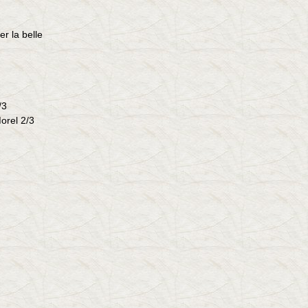
r la belle
2/3
orel 2/3