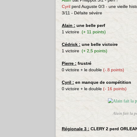
Alain
bat
Philippot 3/2 - perf !
Cyril
perd Auguste
0/3 - une vieille hist
3/11 - Défaite sévère
Alain :
une belle perf
1 victoire
(+ 11 points)
Cédrick :
une belle victoire
1 victoire
(+ 2,5 points)
Pierre :
frustré
0 victoire + le double
(- 8 points)
Cyril :
en manque de compétition
0 victoire + le double
(- 16 points)
Alain fait la 
Régionale 3 :
CLERY 2 perd ORLEANS