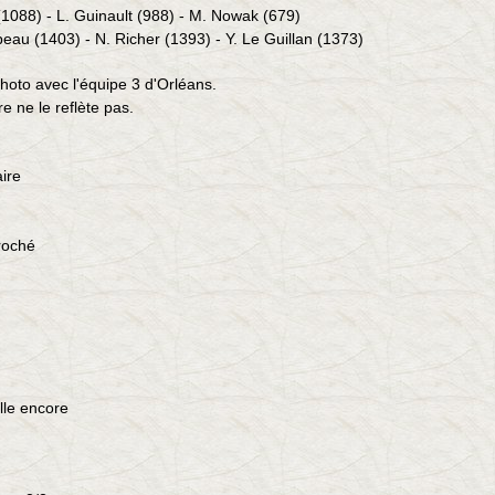
(1088) - L. Guinault (988) - M. Nowak (679)
peau (1403) - N. Richer (1393) - Y. Le Guillan (1373)
 photo avec l'équipe 3 d'Orléans.
re ne le reflète pas.
aire
roché
lle encore