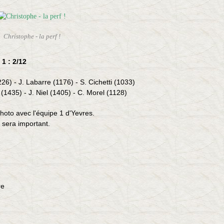
Christophe - la perf !
1 : 2/12
26) - J. Labarre (1176) - S. Cichetti (1033)
(1435) - J
. Niel (1405) - C. Morel (1128)
 photo avec l'équipe 1 d'Yevres.
 sera important.
re