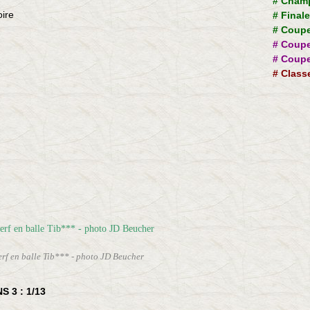
#
Champ
oire
#
Final
#
Coupe
#
Coupe
#
Coupe
#
Class
perf en balle Tib*** - photo JD Beucher
 3 : 1/13