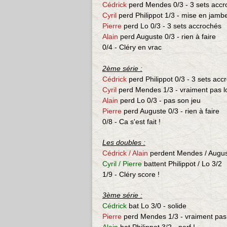
Cédrick
perd Mendes 0/3 - 3 sets accr
Cyril
perd Philippot 1/3 - mise en jambe 
Pierre
perd Lo 0/3 -
3 sets accrochés
Alain
perd Auguste 0/3 -
rien à faire
0/4 - Cléry en vrac
2ème série :
Cédrick
perd Philippot 0/3 - 3 sets acc
Cyril
perd Mendes
1/3 - vraiment pas lo
Alain
perd Lo 0/3 -
pas son jeu
Pierre
perd Auguste 0/3 -
rien à faire
0/8 - Ca s'est fait !
Les doubles :
Cédrick / Alain
perdent Mendes / Augu
Cyril / Pierre
battent Philippot / Lo
3/2
1/9 - Cléry score !
3ème série :
Cédrick
bat Lo 3/0 - solide
Pierre
perd
Mendes
1/3 - vraiment pas 