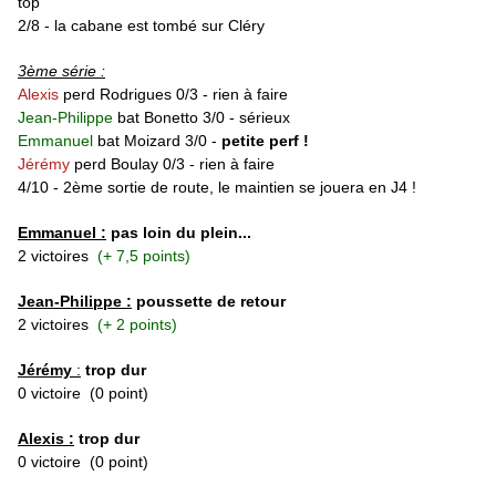
top
2/8 - la cabane est tombé sur Cléry
3ème série :
Alexis
perd Rodrigues 0/3
- rien à faire
Jean-Philippe
bat
Bonetto 3/0 - sérieux
Emmanuel
bat Moizard 3/0 -
petite perf !
Jérémy
perd
Boulay 0/3 - rien à faire
4/10 - 2ème sortie de route, le maintien se jouera en J4 !
Emmanuel :
pas loin du plein...
2 victoires
(+ 7,5 points)
Jean-Philippe :
poussette de retour
2 victoires
(+ 2 points)
Jérémy
:
trop dur
0 victoire
(0 point)
Alexis :
trop dur
0 victoire
(0 point)