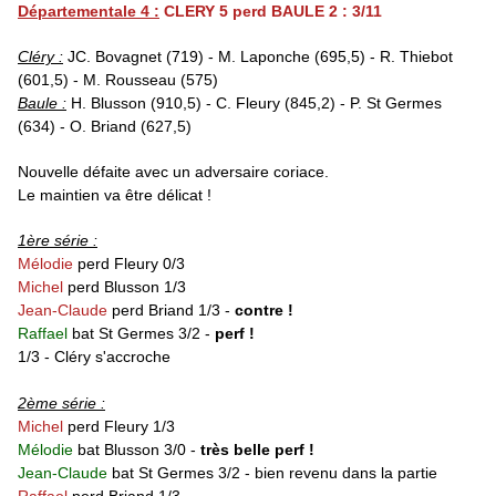
Départementale 4 :
CLERY 5 perd BAULE 2 : 3/11
Cléry :
JC. Bovagnet (719) - M. Laponche (695,5) - R. Thiebot
(601,5) - M. Rousseau (575)
Baule :
H. Blusson (910,5) - C. Fleury (845,2) - P. St Germes
(634) - O. Briand (627,5)
Nouvelle défaite avec un adversaire coriace.
Le maintien va être délicat !
1ère série :
Mélodie
perd Fleury 0/3
Michel
perd Blusson 1/3
Jean-Claude
perd Briand 1/3 -
contre !
Raffael
bat St Germes 3/2 -
perf !
1/3 - Cléry s'accroche
2ème série :
Michel
perd
Fleury 1/3
Mélodie
bat Blusson 3/0 -
très belle perf !
Jean-Claude
bat St Germes 3/2 - bien revenu dans la partie