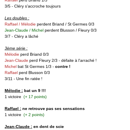
Raffael
perd
Briand 1/3
3/5 -
Cléry s'accroche toujours
Les doubles :
Raffael / Mélodie
perdent Briand / St Germes 0/3
Jean-Claude /
Michel
perdent Blusson / Fleury 0/3
3/7 - Cléry a lâché
3ème série :
Mélodie
perd
Briand 0/3
Jean-Claude
perd
Fleury 2/3 - défaite à l'arraché !
Michel
bat
St Germes 1/3 -
contre !
Raffael
perd
Blusson 0/3
3/11 - Une fin ratée !
Mélodie :
bat un 9 !!!
1 victoire
(+ 17 points)
Raffael :
ne retrouve pas ses sensations
1 victoire
(+ 2 points)
Jean-Claude :
en dent de scie