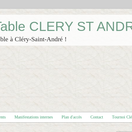
 Table CLERY ST AND
ble à Cléry-Saint-André !
ents
Manifestations internes
Plan d'accès
Contact
Tournoi Cl