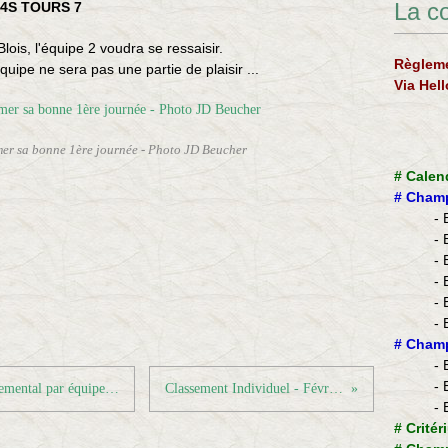
La c
 4S TOURS 7
lois, l'équipe 2 voudra se ressaisir.
Règleme
uipe ne sera pas une partie de plaisir ...
Via Hel
mer sa bonne 1ère journée - Photo JD Beucher
#
Calen
#
Champ
- 
- 
- 
- 
- 
- 
​#
Champ
- 
- 
Résultats championnat Séniors Départemental par équipes - Journée 2
Classement Individuel - Février 2018
- 
#
Critér