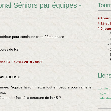
nal Séniors par équipes -
Tourn
# Tourn
# 19 et
# 0 joue
-
extérieur pour continuer cette 2ème phase.
-
-
poules de R2.
- 
- 
- 
he 04 Février 2018 - 9h30
Lien
 4S TOURS 6
urnée, l'équipe fanion mettra tout en oeuvre pour ramener
Comité du
aux.
Ligue du 
à aborder face à la structure de la 4S ?
Fédératio