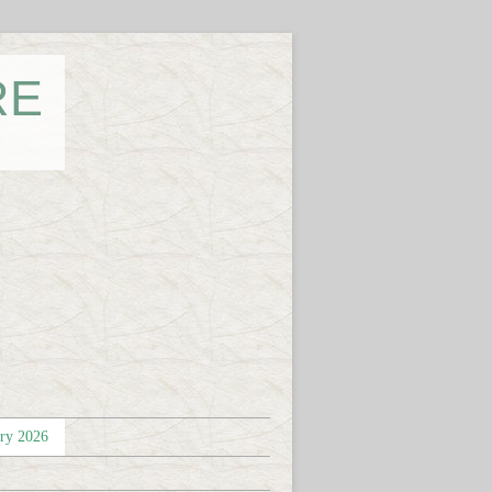
RE
éry 2026